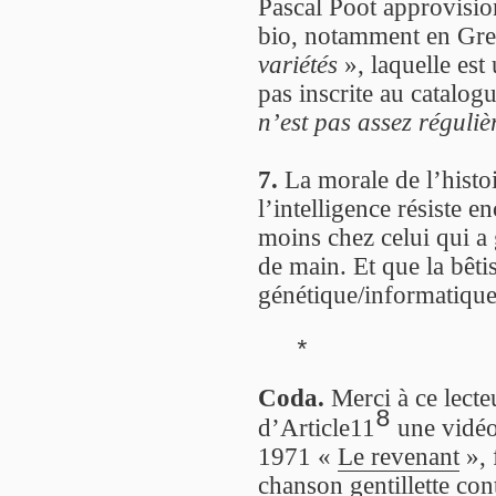
Pascal Poot approvisio
bio, notamment en Gre
variétés
», laquelle est 
pas inscrite au catalogu
n’est pas assez réguliè
7.
La morale de l’histoi
l’intelligence résiste e
moins chez celui qui a
de main. Et que la bêti
génétique/informatiqu
*
Coda.
Merci à ce lecteu
8
d’Article11
une vidéo
1971 «
Le revenant
», 
chanson gentillette con