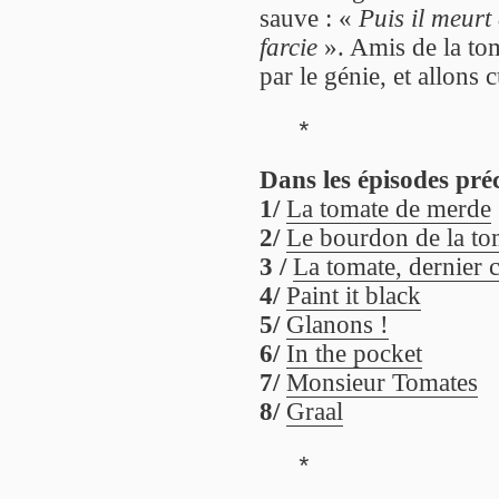
sauve : «
Puis il meur
farcie
». Amis de la tom
par le génie, et allons c
*
Dans les épisodes pré
1/
La tomate de merde
2/
Le bourdon de la to
3 /
La tomate, dernier c
4/
Paint it black
5/
Glanons !
6/
In the pocket
7/
Monsieur Tomates
8/
Graal
*