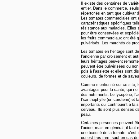
Il existe des centaines de vari
entier. Dans le commerce, seuls
répertoriés en tant que cultivar 
Les tomates commerciales ont é
caractéristiques spécifiques tell
résistance aux maladies. Elles 
pour être conservées et expédi
les fruits commerciaux ont été 
pulvérisés. Les marchés de pro
Les tomates en héritage sont de
l’ancienne par croisement et aut
leurs héritages peuvent remont
peuvent être pulvérisées ou non pa
pois à l’assiette et elles sont d
couleurs, de formes et de saveu
Comme
mentionné sur ce site
, 
avantages pour la santé, qui n
des nutriments. Le lycopène, l’ac
l’xanthophylle (un carotène) et 
importants qui contribuent à la 
cerveau. Ils sont plus denses da
peau.
Certaines personnes peuvent êtr
l’acide, mais en général, il fa
une toxicité de la tomate, c’est-
qui est très rare, sauf en cas d