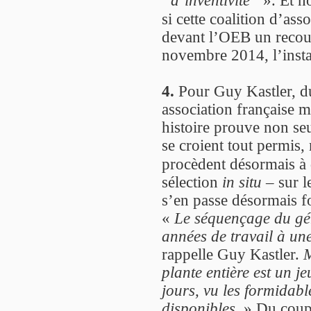
’’d’inventivité’’
». Et ho
si cette coalition d’ass
devant l’OEB un recours
novembre 2014, l’instan
4.
Pour Guy Kastler, d
association française 
histoire prouve non se
se croient tout permis,
procèdent désormais à 
sélection
in situ
– sur l
s’en passe désormais for
«
Le séquençage du gé
années de travail à un
rappelle Guy Kastler.
M
plante entière est un j
jours, vu les formidab
disponibles.
» Du coup,