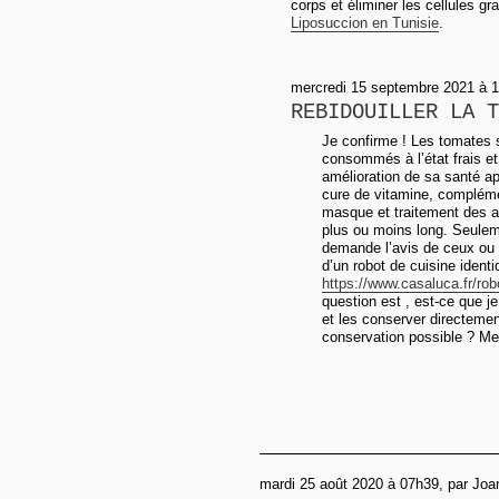
corps et éliminer les cellules 
Liposuccion en Tunisie
.
mercredi 15 septembre 2021 à 1
REBIDOUILLER LA T
Je confirme ! Les tomates 
consommés à l’état frais et
amélioration de sa santé a
cure de vitamine, complémen
masque et traitement des ac
plus ou moins long. Seuleme
demande l’avis de ceux ou c
d’un robot de cuisine ident
https://www.casaluca.fr/robo
question est , est-ce que je
et les conserver directemen
conservation possible ? Mer
mardi 25 août 2020 à 07h39, par Joa