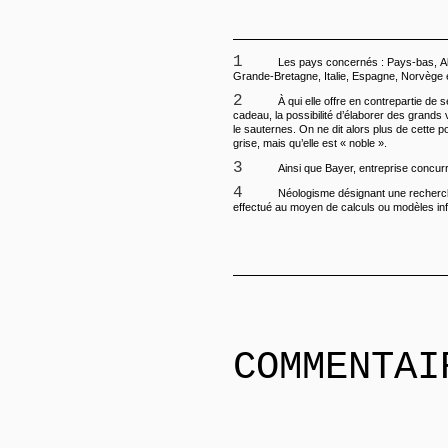
1
Les pays concernés : Pays-bas, Allemagne, Suisse,
Grande-Bretagne, Italie, Espagne, Norvège 
2
À qui elle offre en contrepartie de ses dégâts un joli
cadeau, la possibilité d’élaborer des grand
le sauternes. On ne dit alors plus de cette po
grise, mais qu’elle est « noble ».
3
Ainsi que Bayer, entreprise concur
4
Néologisme désignant une recherc
effectué au moyen de calculs ou modèles in
COMMENTAI