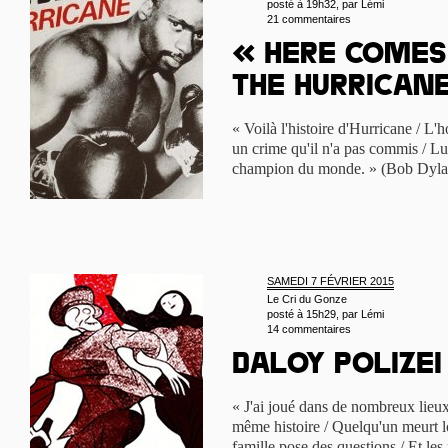
posté à 19h32, par
Lémi
21 commentaires
« Here comes
the Hurrican
« Voilà l'histoire d'Hurricane / L'
un crime qu'il n'a pas commis / Lu
champion du monde. » (Bob Dyla
SAMEDI 7 FÉVRIER 2015
Le Cri du Gonze
posté à 15h29, par
Lémi
14 commentaires
Daloy Polizei 
« J'ai joué dans de nombreux lieux 
même histoire / Quelqu'un meurt lo
famille pose des questions / Et les