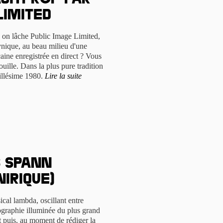
gitprop par
Limited
d on lâche Public Image Limited,
nique, au beau milieu d'une
caine enregistrée en direct ? Vous
ouille. Dans la plus pure tradition
illésime 1980.
Lire la suite
s Spann
nirique)
sical lambda, oscillant entre
ographie illuminée du plus grand
Et puis, au moment de rédiger la