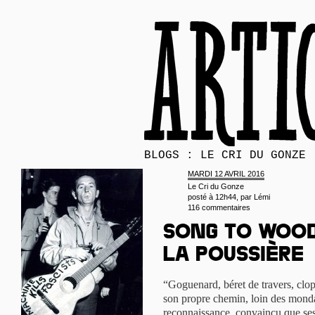
BLOGS : LE CRI DU GONZE
MARDI 12 AVRIL 2016
Le Cri du Gonze
posté à 12h44, par
Lémi
116 commentaires
Song to Wood
la poussière
“Goguenard, béret de travers, clo
son propre chemin, loin des mondan
reconnaissance, convaincu que ses 