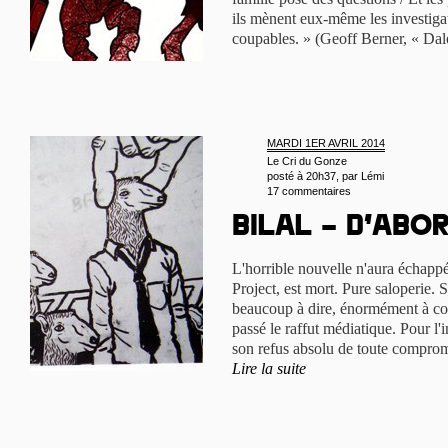
ils mènent eux-même les investigati
coupables. » (Geoff Berner, « Dal
MARDI 1ER AVRIL 2014
Le Cri du Gonze
posté à 20h37, par
Lémi
17 commentaires
Bilal – d’abor
L'horrible nouvelle n'aura échappé
Project, est mort. Pure saloperie. S
beaucoup à dire, énormément à con
passé le raffut médiatique. Pour l'i
son refus absolu de toute comprom
Lire la suite