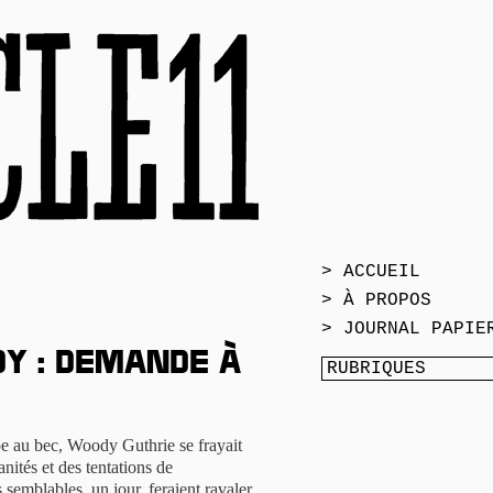
> ACCUEIL
> À PROPOS
> JOURNAL PAPIE
y : demande à
pe au bec, Woody Guthrie se frayait
ités et des tentations de
semblables, un jour, feraient ravaler