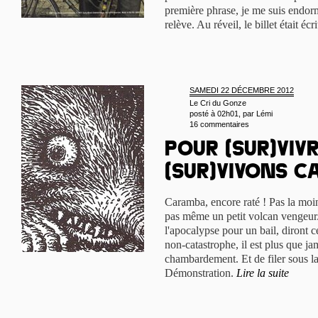
première phrase, je me suis endorm
relève. Au réveil, le billet était écr
SAMEDI 22 DÉCEMBRE 2012
Le Cri du Gonze
posté à 02h01, par
Lémi
16 commentaires
Pour (sur)viv
(sur)vivons c
Caramba, encore raté ! Pas la moin
pas même un petit volcan vengeur
l'apocalypse pour un bail, diront ce
non-catastrophe, il est plus que ja
chambardement. Et de filer sous l
Démonstration.
Lire la suite