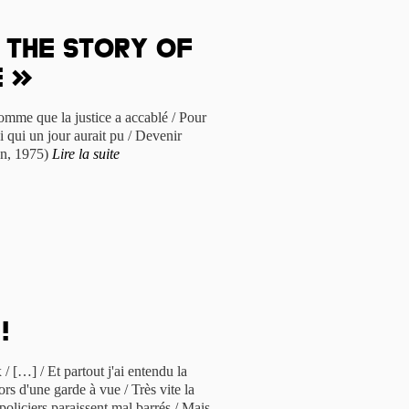
 the story of
e »
homme que la justice a accablé / Pour
i qui un jour aurait pu / Devenir
n, 1975)
Lire la suite
!
/ […] / Et partout j'ai entendu la
rs d'une garde à vue / Très vite la
 policiers paraissent mal barrés / Mais