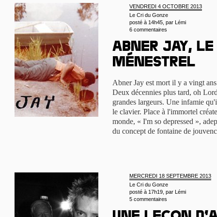
VENDREDI 4 OCTOBRE 2013
Le Cri du Gonze
posté à 14h45, par
Lémi
6 commentaires
Abner Jay, le
ménestrel
Abner Jay est mort il y a vingt ans
Deux décennies plus tard, oh Lord
grandes largeurs. Une infamie qu'il
le clavier. Place à l'immortel créa
monde, « I'm so depressed », adep
du concept de fontaine de jouvenc
MERCREDI 18 SEPTEMBRE 2013
Le Cri du Gonze
posté à 17h19, par
Lémi
5 commentaires