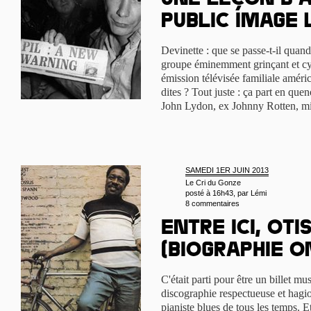
Une leçon d’a
Public Image 
Devinette : que se passe-t-il quan
groupe éminemment grinçant et cy
émission télévisée familiale améri
dites ? Tout juste : ça part en quen
John Lydon, ex Johnny Rotten, m
SAMEDI 1ER JUIN 2013
Le Cri du Gonze
posté à 16h43, par
Lémi
8 commentaires
Entre ici, Oti
(biographie o
C'était parti pour être un billet mu
discographie respectueuse et hagi
pianiste blues de tous les temps. 