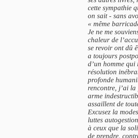
cette sympathie 
on sait - sans av
« même barricad
Je ne me souvien
chaleur de l’acc
se revoir ont dû 
a toujours postpo
d’un homme qui n
résolution inébr
profonde humanité
rencontre, j’ai la
arme indestructib
assaillent de tout
Excusez la modes
luttes autogestio
à ceux que la sol
de prendre, contr