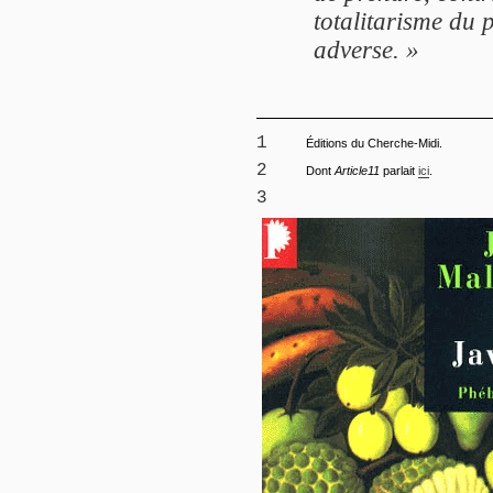
totalitarisme du 
adverse. »
1
Éditions du Cherche-Midi.
2
Dont
Article11
parlait
ici
.
3