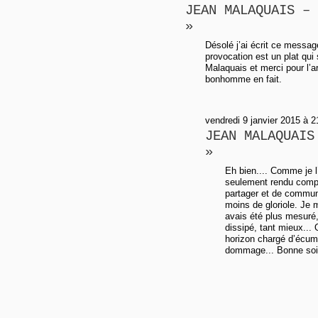
JEAN MALAQUAIS – 
»
Désolé j’ai écrit ce messa
provocation est un plat qu
Malaquais et merci pour l’ar
bonhomme en fait.
vendredi 9 janvier 2015 à 2
JEAN MALAQUAIS
»
Eh bien.... Comme je l’a
seulement rendu compt
partager et de commun
moins de gloriole. Je 
avais été plus mesuré
dissipé, tant mieux...
horizon chargé d’écume
dommage... Bonne soi