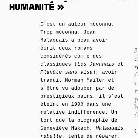
HUMANITÉ »
C’est un auteur méconnu.
Trop méconnu. Jean
Malaquais a beau avoir
écrit deux romans
J
considérés comme des
d
classiques (
Les Javanais
et
r
Planète sans visa
), avoir
d
traduit Norman Mailer et
u
s’être vu adouber par de
m
prestigieux pairs, il s’est
p
éteint en 1998 dans une
b
relative indifférence. Un
d
tort que la biographie de
Geneviève Nakach,
Malaquais
C
rebelle
, tente de réparer.