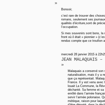
»
Bonsoir,
c’est rare de trouver des choses
romans, seulement ses journaux
qualités d’écriture,sont de préc
l’occupation.
Si mes souvenirs sont bons, la n
front où il était « pionnier » (c’
rendus compte que ce troufion a
mercredi 28 janvier 2015 à 22h25
JEAN MALAQUAIS – 
»
Malaquais a conservé son st
naturalisation, mais il y a
que ça représentait. Malaqua
France. Il y est venu avec
louait La Commune, la Révolu
déchanté. Sa femme et sa fi
enrôlé dans l’armée françai
servir l’armée polonaise. Qu
métèque, raison pour laquel
d’être déporté, dans la dèc