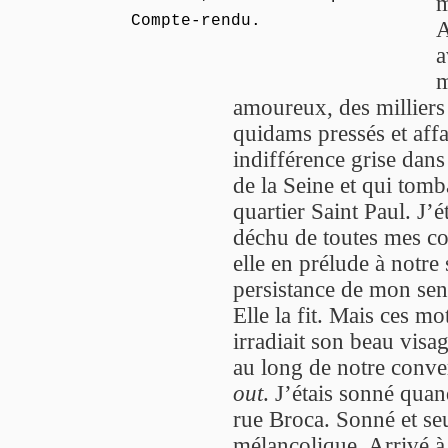
m
Compte-rendu.
A
a
m
amoureux, des milliers
quidams pressés et affa
indifférence grise dan
de la Seine et qui tomb
quartier Saint Paul. J’é
déchu de toutes mes co
elle en prélude à notre 
persistance de mon sen
Elle la fit. Mais ces m
irradiait son beau visag
au long de notre conve
out
. J’étais sonné qua
rue Broca. Sonné et seu
mélancolique. Arrivé à 