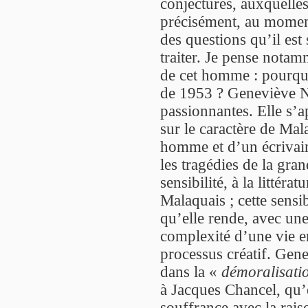
conjectures, auxquelles
précisément, au moment 
des questions qu’il est
traiter. Je pense notam
de cet homme : pourquo
de 1953 ? Geneviève N
passionnantes. Elle s’ap
sur le caractère de Mal
homme et d’un écrivai
les tragédies de la gran
sensibilité, à la littérat
Malaquais ; cette sensib
qu’elle rende, avec une 
complexité d’une vie en
processus créatif. Gene
dans la «
démoralisati
à Jacques Chancel, qu’el
souffrance avec la raiso