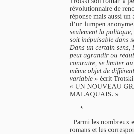
Trotski son roman à pe
révolutionnaire de re
réponse mais aussi un a
d’un lumpen anonyme
seulement la politique, 
soit inépuisable dans s
Dans un certain sens, l’
peut agrandir ou rédui
contraire, se limiter au
même objet de différent
variable »
écrit Trotski
« UN NOUVEAU GRA
MALAQUAIS. »
*
Parmi les nombreux ess
romans et les correspo