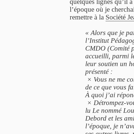
quelques lignes qu’il a
l’époque où je chercha
remettre à la
Société J
« Alors que je pa
l’Institut Pédago
CMDO (Comité pou
accueilli, parmi
leur soutien un h
présenté :
× Vous ne me conn
de ce que vous fa
À quoi j’ai répon
× Détrompez-vous
lu Le nommé Loui
Debord et les am
l’époque, je n’av
ses autres livres