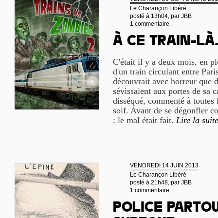
Le Charançon Libéré
posté à 13h04, par
JBB
1 commentaire
À ce train-là.
C'était il y a deux mois, en p
d'un train circulant entre Par
découvrait avec horreur que d
sévissaient aux portes de sa c
disséqué, commenté à toutes l
soif. Avant de se dégonfler 
: le mal était fait.
Lire la suit
VENDREDI 14 JUIN 2013
Le Charançon Libéré
posté à 21h48, par
JBB
1 commentaire
Police partou