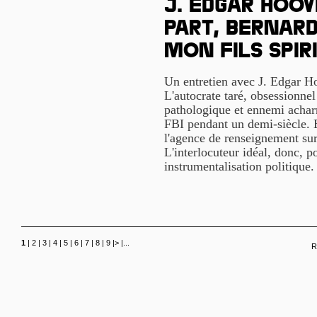
J. Edgar Hoov
part, Bernard
mon fils spir
Un entretien avec J. Edgar Ho
L'autocrate taré, obsessionnel
pathologique et ennemi acharn
FBI pendant un demi-siècle. Et
l'agence de renseignement sur
L'interlocuteur idéal, donc, 
instrumentalisation politique
1
|
2
|
3
|
4
|
5
|
6
|
7
|
8
|
9
|
>
|
...
R