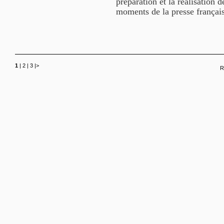
préparation et la réalisation 
moments de la presse français
1
|
2
|
3
|
>
R