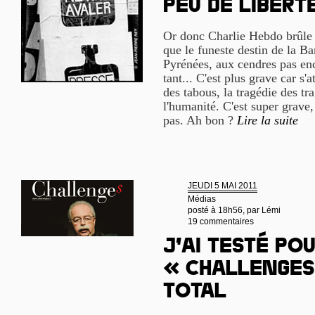
peu de libert
Or donc Charlie Hebdo brûle e
que le funeste destin de la Ba
Pyrénées, aux cendres pas enc
tant... C'est plus grave car s'a
des tabous, la tragédie des t
l'humanité. C'est super grave,
pas. Ah bon ?
Lire la suite
JEUDI 5 MAI 2011
Médias
posté à 18h56, par
Lémi
19 commentaires
J’ai testé pou
« Challenges
Total