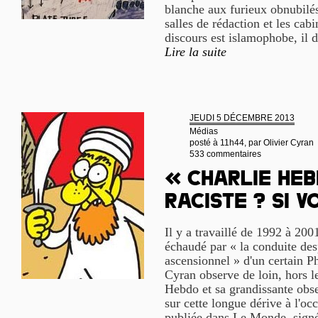
blanche aux furieux obnubilés 
salles de rédaction et les cab
discours est islamophobe, il d
Lire la suite
JEUDI 5 DÉCEMBRE 2013
Médias
posté à 11h44, par
Olivier Cyran
533 commentaires
« Charlie Heb
raciste ? Si v
Il y a travaillé de 1992 à 200
échaudé par « la conduite des
ascensionnel » d'un certain P
Cyran observe de loin, hors l
Hebdo et sa grandissante obses
sur cette longue dérive à l'o
publiée dans Le Monde, signé