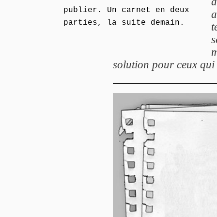
d
publier. Un carnet en deux
a
parties, la suite demain.
t
s
m
solution pour ceux qui 