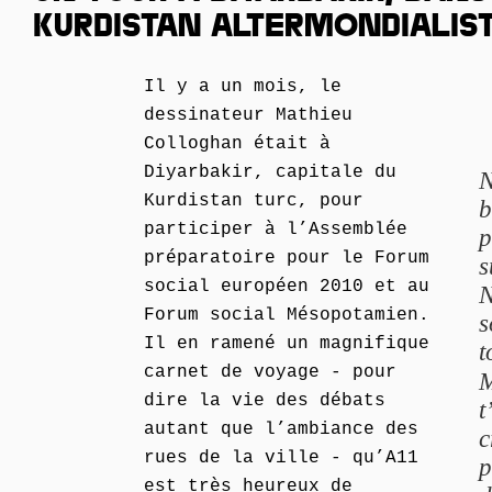
KURDISTAN ALTERMONDIALISTE
Il y a un mois, le
dessinateur Mathieu
Colloghan était à
Diyarbakir, capitale du
N
Kurdistan turc, pour
b
participer à l’Assemblée
p
préparatoire pour le Forum
s
social européen 2010 et au
N
Forum social Mésopotamien.
s
Il en ramené un magnifique
t
carnet de voyage - pour
M
dire la vie des débats
t
autant que l’ambiance des
c
rues de la ville - qu’A11
p
est très heureux de