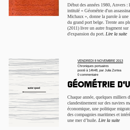
Début des années 1980, Anvers : l
intitulé « Géométrie d'un assassin
Michaux », donne la parole à une 
du grand port belge. Trente ans pl
(2011) livre un autre fragment sur 
d'expansion du port.
Lire la suite
VENDREDI 8 NOVEMBRE 2013
Chroniques portuaires
posté à 14h48, par
Julia Zortea
0 commentaire
Géométrie d’
Chaque année, quelques milliers 
clandestinement sur des navires ma
économique, une politique migratoi
des compagnies maritimes et intérê
une mer d’huile.
Lire la suite