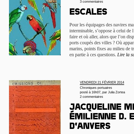
3 commentaires
Escales
Pour les équipages des navires ma
interminable, s’oppose à celui de l
faire et où aller, alors que l’on d
ports coupés des villes ? Où appara
marins, points fixes au milieu de t
en partie à ces questions.
Lire la s
VENDREDI 21 FÉVRIER 2014
Chroniques portuaires
posté à 16h07, par
Julia Zortea
2 commentaires
Jacqueline M
Émilienne D. 
d’Anvers