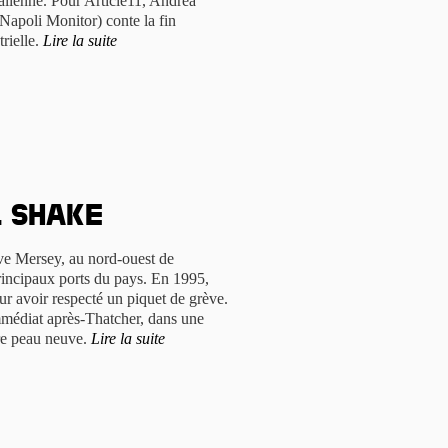
talienne. Pour Article11, Andrea
Napoli Monitor) conte la fin
rielle.
Lire la suite
l shake
euve Mersey, au nord-ouest de
principaux ports du pays. En 1995,
ur avoir respecté un piquet de grève.
immédiat après-Thatcher, dans une
aire peau neuve.
Lire la suite