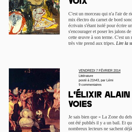
Voix
C'est un morceau qui n'a l'air de r
mix électro du carnet de bord son
écrivain s'étant isolé pour écrire 
s'encourager et poser les jalons de
cette œuvre à son terme. C'est un m
très vite prend aux tripes.
Lire la s
VENDREDI 7 FÉVRIER 2014
Littérature
posté à 21h43, par
Lémi
9 commentaires
L’élixir Alain
Voies
Je sais bien que « La Zone du deh
ont été publiés il y a un bail. Et q
nombreux lecteurs ne sachent déjà 