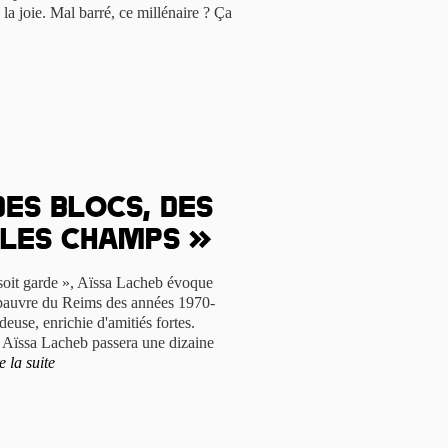
 la joie. Mal barré, ce millénaire ? Ça
des blocs, des
 les champs »
 soit garde », Aïssa Lacheb évoque
 pauvre du Reims des années 1970-
euse, enrichie d'amitiés fortes.
Aïssa Lacheb passera une dizaine
e la suite