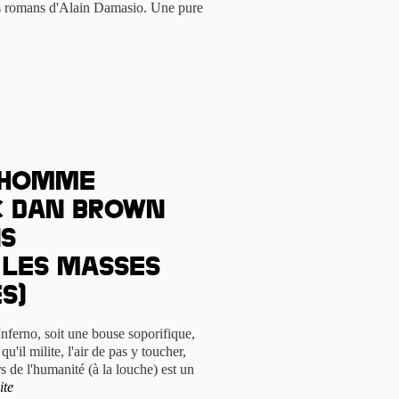
rs romans d'Alain Damasio. Une pure
 homme
c Dan Brown
ns
les masses
s)
 Inferno, soit une bouse soporifique,
u'il milite, l'air de pas y toucher,
ers de l'humanité (à la louche) est un
ite