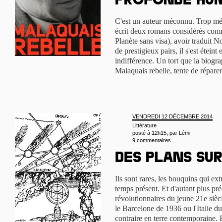
profonde hu
C'est un auteur méconnu. Trop mé
écrit deux romans considérés comm
Planète sans visa), avoir traduit 
de prestigieux pairs, il s'est étein
indifférence. Un tort que la biog
Malaquais rebelle, tente de répar
VENDREDI 12 DÉCEMBRE 2014
Littérature
posté à 12h15, par
Lémi
9 commentaires
Des plans su
Ils sont rares, les bouquins qui ext
temps présent. Et d'autant plus pré
révolutionnaires du jeune 21e siècl
le Barcelone de 1936 ou l'Italie 
contraire en terre contemporaine. E