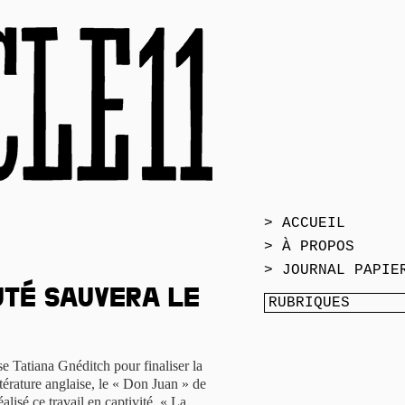
> ACCUEIL
> À PROPOS
> JOURNAL PAPIE
uté sauvera le
sse Tatiana Gnéditch pour finaliser la
térature anglaise, le « Don Juan » de
éalisé ce travail en captivité. « La