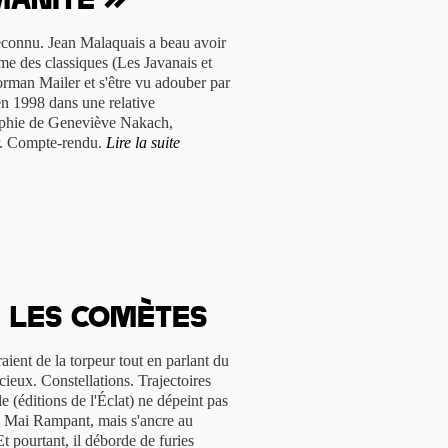
manité »
connu. Jean Malaquais a beau avoir
e des classiques (Les Javanais et
Norman Mailer et s'être vu adouber par
t en 1998 dans une relative
raphie de Geneviève Nakach,
er. Compte-rendu.
Lire la suite
r les comètes
raient de la torpeur tout en parlant du
cieux. Constellations. Trajectoires
e (éditions de l'Éclat) ne dépeint pas
du Mai Rampant, mais s'ancre au
t pourtant, il déborde de furies