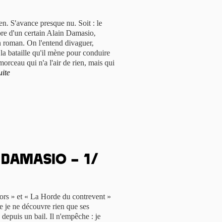
ien. S'avance presque nu. Soit : le
ore d'un certain Alain Damasio,
un roman. On l'entend divaguer,
 la bataille qu'il mène pour conduire
orceau qui n'a l'air de rien, mais qui
uite
 Damasio – 1/
ors » et « La Horde du contrevent »
ue je ne découvre rien que ses
depuis un bail. Il n'empêche : je