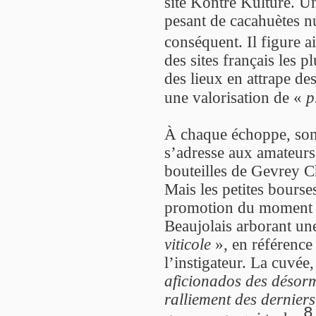
site Kontre Kulture. Un
pesant de cacahuètes n
conséquent. Il figure a
des sites français les pl
des lieux en attrape de
une valorisation de «
p
À chaque échoppe, son 
s’adresse aux amateurs 
bouteilles de Gevrey 
Mais les petites bourse
promotion du moment :
Beaujolais arborant un
viticole
», en référence
l’instigateur. La cuvée
aficionados des désorm
ralliement des dernier
8