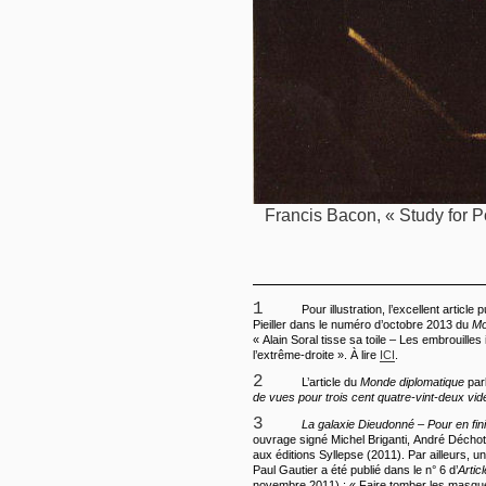
Francis Bacon, « Study for Por
1
Pour illustration, l’excellent article
Pieiller dans le numéro d’octobre 2013 du
Mo
« Alain Soral tisse sa toile – Les embrouilles
l’extrême-droite ». À lire
ICI
.
2
L’article du
Monde diplomatique
par
de vues pour trois cent quatre-vint-deux vi
3
La galaxie Dieudonné – Pour en fin
ouvrage signé Michel Briganti, André Déchot
aux éditions Syllepse (2011). Par ailleurs, u
Paul Gautier a été publié dans le n° 6 d’
Artic
novembre 2011) : « Faire tomber les masqu