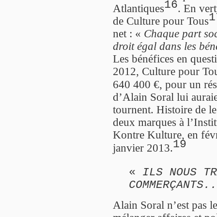
16
Atlantiques
. En vert
1
de Culture pour Tous
net : «
Chaque part soc
droit égal dans les béné
Les bénéfices en quest
2012, Culture pour Tous
640 400 €, pour un rés
d’Alain Soral lui aurai
tournent. Histoire de l
deux marques à l’Institu
Kontre Kulture, en févr
19
janvier 2013.
«
ILS NOUS TR
COMMERÇANTS.
Alain Soral n’est pas l