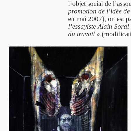
l’objet social de l’asso
promotion de l’idée de
en mai 2007), on est p
l’essayiste Alain Soral
du travail
» (modificati