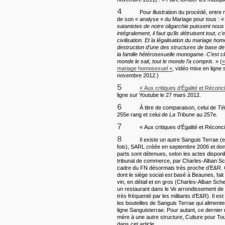
4
Pour illustration du procédé, entre m
de son « analyse » du Mariage pour tous : 
satanistes de notre oligarchie puissent nou
intégralement, il faut qu’ils détruisent tout, c’
civilisation. Et la légalisation du mariage h
destruction d’une des structures de base de la
la famille hétérosexuelle monogame. C’est clai
monde le sait, tout le monde l’a compris.
» (
«
mariage homosexuel »
, vidéo mise en ligne 
novembre 2012.)
5
« Aux critiques d’Égalité et Réconcil
ligne sur Youtube le 27 mars 2012.
6
À titre de comparaison, celui de
Té
255e rang et celui de
La Tribune
au 257e.
7
« Aux critiques d’Égalité et Réconcili
8
Il existe un autre Sanguis Terrae (
fois), SARL créée en septembre 2006 et dont
parts sont détenues, selon les actes disponi
tribunal de commerce, par Charles-Alban S
cadre du FN désormais très proche d’E&R. 
dont le siège social est basé à Beaunes, fa
vin, en détail et en gros (Charles-Alban Sc
un restaurant dans le Ve arrondissement de 
très fréquenté par les militants d’E&R). Il es
les bouteilles de Sanguis Terrae qui alimente
ligne Sanguisterrae. Pour autant, ce dernier
mère à une autre structure, Culture pour To
dans cet article.