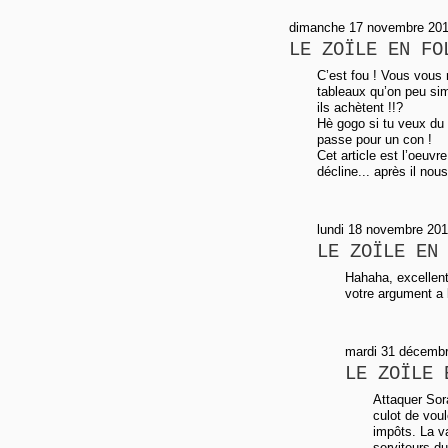
dimanche 17 novembre 2013
LE ZOÏLE EN FO
C’est fou ! Vous vous
tableaux qu’on peu sim
ils achètent !!?
Hè gogo si tu veux du 
passe pour un con !
Cet article est l’oeuvre
décline... après il nou
lundi 18 novembre 20
LE ZOÏLE EN
Hahaha, excellent
votre argument a l
mardi 31 décembr
LE ZOÏLE 
Attaquer Sora
culot de voul
impôts. La v
serviteurs d