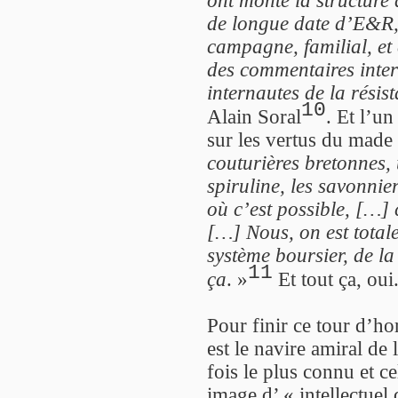
ont monté la structure
de longue date d’E&R, 
campagne, familial, et 
des commentaires inte
internautes de la rési
10
Alain Soral
. Et l’un
sur les vertus du made
couturières bretonnes,
spiruline, les savonnier
où c’est possible, […] 
[…] Nous, on est total
système boursier, de la
11
ça
. »
Et tout ça, oui.
Pour finir ce tour d’ho
est le navire amiral de 
fois le plus connu et c
image d’ « intellectue