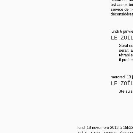
est assez bri
service de l
déconsidérez
lundi 6 janv
LE ZOÏ
Soral es
serait 
tétrapi
il profi
mercredi 13 
LE ZOÏ
Jte suis
lundi 18 novembre 2013 à 15h3