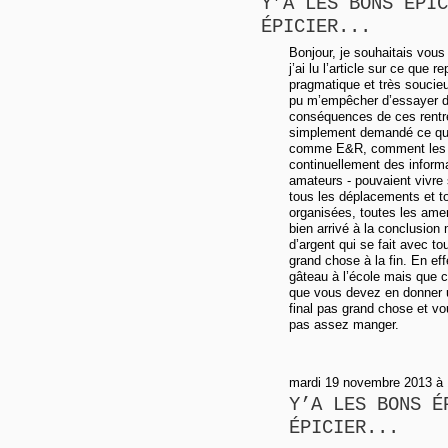
Y’A LES BONS ÉPIC
ÉPICIER...
Bonjour, je souhaitais vous 
j’ai lu l’article sur ce que r
pragmatique et très soucieux
pu m’empêcher d’essayer de
conséquences de ces rentré
simplement demandé ce que c
comme E&R, comment les ge
continuellement des informa
amateurs - pouvaient vivre 
tous les déplacements et to
organisées, toutes les amen
bien arrivé à la conclusio
d’argent qui se fait avec t
grand chose à la fin. En ef
gâteau à l’école mais que 
que vous devez en donner u
final pas grand chose et vou
pas assez manger.
mardi 19 novembre 2013 à 
Y’A LES BONS É
ÉPICIER...