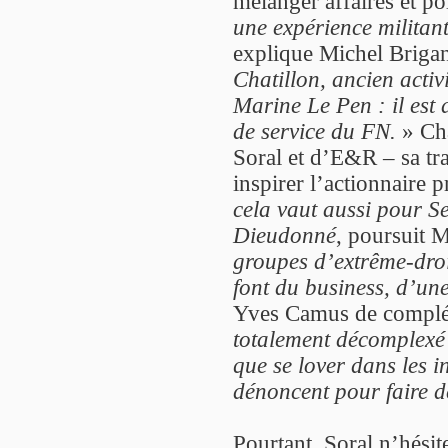
mélanger affaires et po
une expérience militant
explique Michel Brigan
Chatillon, ancien activ
Marine Le Pen : il est 
de service du FN.
» Châ
Soral et d’E&R – sa tra
inspirer l’actionnaire 
cela vaut aussi pour S
Dieudonné
, poursuit M
groupes d’extrême-droi
font du business, d’un
Yves Camus de complé
totalement décomplexé à
que se lover dans les in
dénoncent pour faire de
Pourtant, Soral n’hésit