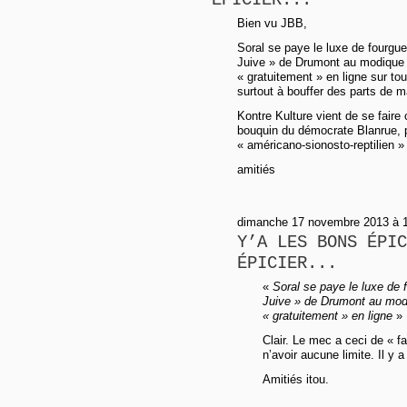
Bien vu JBB,
Soral se paye le luxe de fourgue
Juive » de Drumont au modique 
« gratuitement » en ligne sur to
surtout à bouffer des parts de ma
Kontre Kulture vient de se faire 
bouquin du démocrate Blanrue, pr
« américano-sionosto-reptilien » 
amitiés
dimanche 17 novembre 2013 à 
Y’A LES BONS ÉPIC
ÉPICIER...
«
Soral se paye le luxe de 
Juive » de Drumont au modi
« gratuitement » en ligne
»
Clair. Le mec a ceci de « fa
n’avoir aucune limite. Il y 
Amitiés itou.