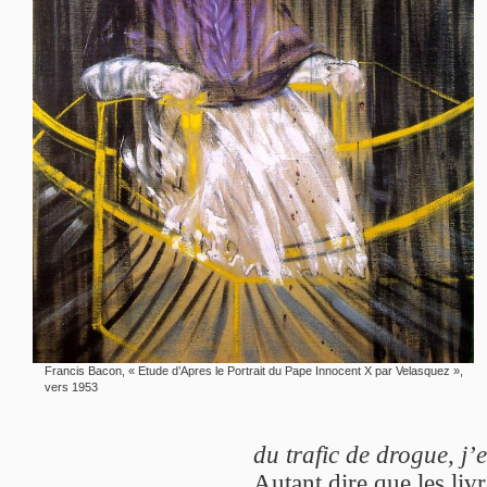
Francis Bacon, « Etude d’Apres le Portrait du Pape Innocent X par Velasquez »,
vers 1953
du trafic de drogue, j’e
Autant dire que les liv