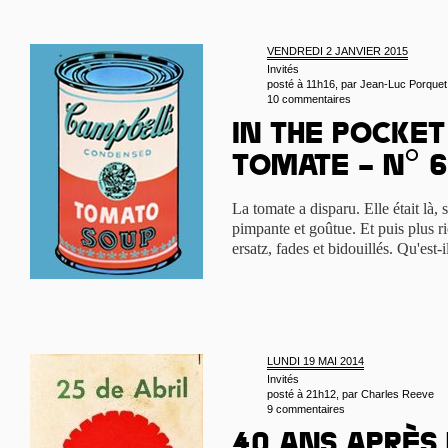
VENDREDI 2 JANVIER 2015
Invités
posté à 11h16, par
Jean-Luc Porquet
10 commentaires
In the pocket 
tomate – n° 6
La tomate a disparu. Elle était là,
pimpante et goûtue. Et puis plus ri
ersatz, fades et bidouillés. Qu'est-i
LUNDI 19 MAI 2014
Invités
posté à 21h12, par
Charles Reeve
9 commentaires
40 ans après 