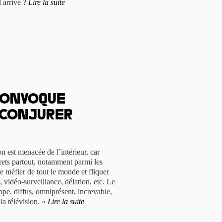
l arrivé ?
Lire la suite
convoque
 conjurer
n est menacée de l’intérieur, car
rets partout, notamment parmi les
se méfier de tout le monde et fliquer
 vidéo-surveillance, délation, etc. Le
ppe, diffus, omniprésent, increvable,
 la télévision. »
Lire la suite