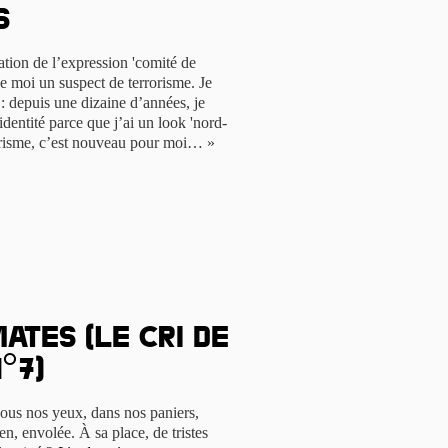
s
isation de l’expression 'comité de
de moi un suspect de terrorisme. Je
s : depuis une dizaine d’années, je
identité parce que j’ai un look 'nord-
rorisme, c’est nouveau pour moi… »
tes (le cri de
°7)
 sous nos yeux, dans nos paniers,
en, envolée. À sa place, de tristes