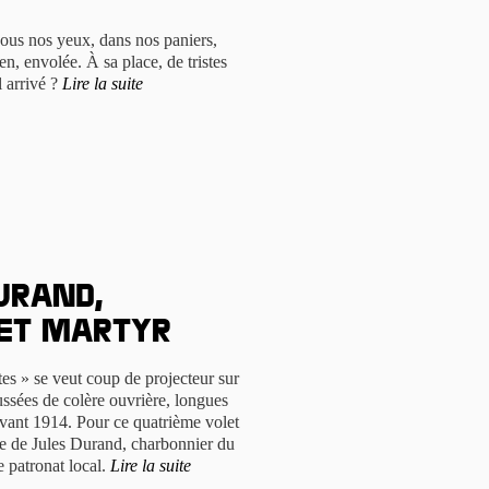
 sous nos yeux, dans nos paniers,
en, envolée. À sa place, de tristes
l arrivé ?
Lire la suite
Durand,
et martyr
es » se veut coup de projecteur sur
ussées de colère ouvrière, longues
'avant 1914. Pour ce quatrième volet
este de Jules Durand, charbonnier du
e patronat local.
Lire la suite