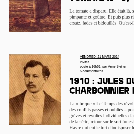
La tomate a disparu. Elle était là,
pimpante et goûtue. Et puis plus ri
ersatz, fades et bidouillés. Qu'est-i
VENDREDI 21 MARS 2014
Invités
posté à 16h51, par
Anne Steiner
5 commentaires
1910 : Jules 
charbonnier 
La rubrique « Le Temps des révolt
des conflits passés et oubliés – po
grèves et révoltes individuelles d
de la série, retour sur le sort fun
Havre qui eut le tort d'indisposer l