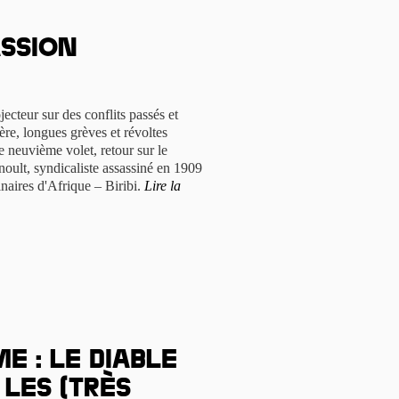
assion
ecteur sur des conflits passés et
ère, longues grèves et révoltes
e neuvième volet, retour sur le
noult, syndicaliste assassiné en 1909
linaires d'Afrique – Biribi.
Lire la
e : le diable
 les (très