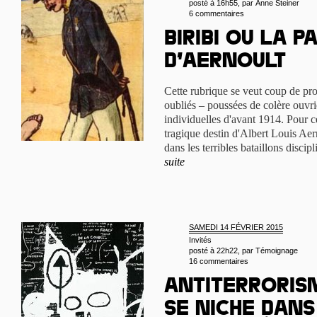
posté à 16h55, par
Anne Steiner
6 commentaires
Biribi ou la p
d’Aernoult
Cette rubrique se veut coup de proj
oubliés – poussées de colère ouvri
individuelles d'avant 1914. Pour c
tragique destin d'Albert Louis Aer
dans les terribles bataillons discip
suite
SAMEDI 14 FÉVRIER 2015
Invités
posté à 22h22, par
Témoignage
16 commentaires
Antiterrorism
se niche dans