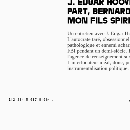
J. Edgar Hoov
part, Bernard
mon fils spir
Un entretien avec J. Edgar Ho
L'autocrate taré, obsessionnel
pathologique et ennemi acharn
FBI pendant un demi-siècle. Et
l'agence de renseignement sur
L'interlocuteur idéal, donc, 
instrumentalisation politique
1
|
2
|
3
|
4
|
5
|
6
|
7
|
8
|
9
|
>
|
...
R