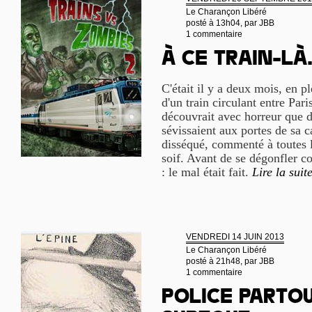
Le Charançon Libéré
posté à 13h04, par
JBB
1 commentaire
À ce train-là.
C'était il y a deux mois, en p
d'un train circulant entre Par
découvrait avec horreur que d
sévissaient aux portes de sa c
disséqué, commenté à toutes l
soif. Avant de se dégonfler 
: le mal était fait.
Lire la suit
VENDREDI 14 JUIN 2013
Le Charançon Libéré
posté à 21h48, par
JBB
1 commentaire
Police partou