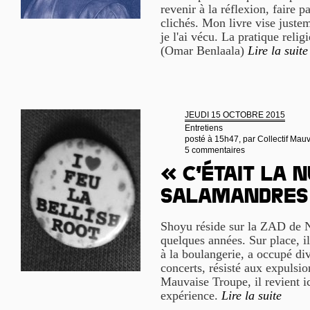
revenir à la réflexion, faire p
clichés. Mon livre vise justem
je l'ai vécu. La pratique relig
(Omar Benlaala)
Lire la suite
JEUDI 15 OCTOBRE 2015
Entretiens
posté à 15h47, par
Collectif Mau
5 commentaires
« C’était la n
salamandres
Shoyu réside sur la ZAD de 
quelques années. Sur place, il
à la boulangerie, a occupé div
concerts, résisté aux expulsion
Mauvaise Troupe, il revient ic
expérience.
Lire la suite