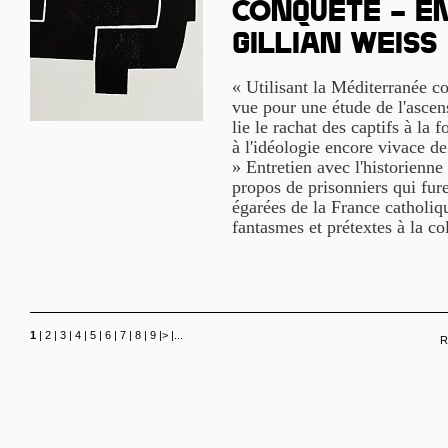
conquête – E
Gillian Weiss
« Utilisant la Méditerranée 
vue pour une étude de l'ascensi
lie le rachat des captifs à la 
à l'idéologie encore vivace de
» Entretien avec l'historienn
propos de prisonniers qui fure
égarées de la France catholiq
fantasmes et prétextes à la co
1
|
2
|
3
|
4
|
5
|
6
|
7
|
8
|
9
|
>
|
...
R