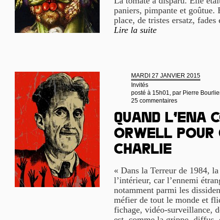
La tomate a disparu. Elle étai
paniers, pimpante et goûtue. E
place, de tristes ersatz, fades 
Lire la suite
MARDI 27 JANVIER 2015
Invités
posté à 15h01, par
Pierre Bourlie
25 commentaires
Quand l’ENA 
Orwell pour
Charlie
« Dans la Terreur de 1984, la
l’intérieur, car l’ennemi étran
notamment parmi les dissident
méfier de tout le monde et fl
fichage, vidéo-surveillance, d
est, comme la grippe, diffus,