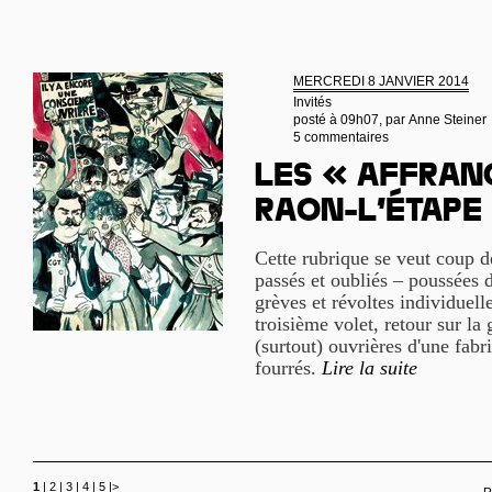
MERCREDI 8 JANVIER 2014
Invités
posté à 09h07, par
Anne Steiner
5 commentaires
Les « affranc
Raon-l’Étape
Cette rubrique se veut coup de
passés et oubliés – poussées 
grèves et révoltes individuell
troisième volet, retour sur la
(surtout) ouvrières d'une fab
fourrés.
Lire la suite
1
|
2
|
3
|
4
|
5
|
>
R