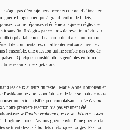
l ne s’agit pas d’en rajouter encore et encore, d’alimenter
ne guerre blogosphérique à grand renfort de billets,
éponses, contre-réponses et énième attaque en règle. Ce
rait sans fin. Il s’agit - par contre - de revenir un brin sur
n billet qui a fait couler beaucoup de pixels
: un nombre
ément de commentaires, un affrontement sans merci et,
ans l’ensemble, une question qui ne semble pas prête de
’apaiser... Quelques considérations générales en forme
ultime retour sur le sujet, donc.
.
uand les deux auteurs du texte - Marie-Anne Boutoleau et
oe Rashkounine - nous ont fait part de leur souhait de nous
roposer un texte incisif et peu complaisant sur
Le Grand
oir
, notre première réaction n’a pas vraiment été
nthousiaste.
« Faudra vraiment que ce soit béton »
, a-t-on
s. Logique : nous n’avions guère envie d’une guerre à la
tes se tirent dessus à boulets rhétoriques rouges. Pas non