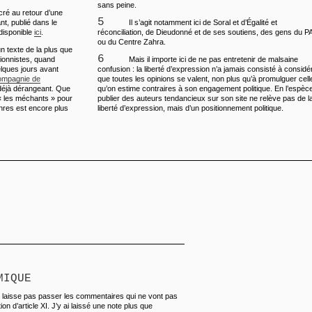
sans peine.
acré au retour d’une
5
nt, publié dans le
Il s’agit notamment ici de Soral et d’Égalité et
 disponible
ici
.
réconciliation, de Dieudonné et de ses soutiens, des gens du P
ou du Centre Zahra.
n texte de la plus que
6
ionnistes, quand
Mais il importe ici de ne pas entretenir de malsaine
elques jours avant
confusion : la liberté d’expression n’a jamais consisté à considé
compagnie de
que toutes les opinions se valent, non plus qu’à promulguer cell
 déjà dérangeant. Que
qu’on estime contraires à son engagement politique. En l’espèc
t « les méchants » pour
publier des auteurs tendancieux sur son site ne relève pas de l
nres est encore plus
liberté d’expression, mais d’un positionnement politique.
MIQUE
ne laisse pas passer les commentaires qui ne vont pas
on d’article XI. J’y ai laissé une note plus que