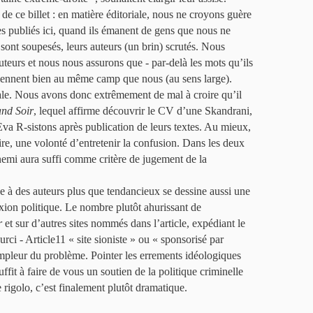
t de ce billet : en matière éditoriale, nous ne croyons guère
tes publiés ici, quand ils émanent de gens que nous ne
ont soupesés, leurs auteurs (un brin) scrutés. Nous
uteurs et nous nous assurons que - par-delà les mots qu’ils
rtiennent bien au même camp que nous (au sens large).
iale. Nous avons donc extrêmement de mal à croire qu’il
nd Soir
, lequel affirme découvrir le CV d’une Skandrani,
Eva R-sistons après publication de leurs textes. Au mieux,
re, une volonté d’entretenir la confusion. Dans les deux
emi aura suffi comme critère de jugement de la
dée à des auteurs plus que tendancieux se dessine aussi une
exion politique. Le nombre plutôt ahurissant de
r
et sur d’autres sites nommés dans l’article, expédiant le
rci - Article11 « site sioniste » ou « sponsorisé par
l’ampleur du problème. Pointer les errements idéologiques
suffit à faire de vous un soutien de la politique criminelle
e rigolo, c’est finalement plutôt dramatique.