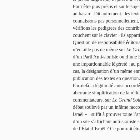
Pour être plus précis et sur le suje
au hasard. Dit autrement : les tex
connaissons pas personnellement, s
vérifions les pedigrees des contrib
couchent sur le clavier - ils appa
Question de responsabilité éditor
n’en aille pas de même sur
Le Gra
d’un Parti Anti-sioniste ou d’une 
une impardonnable légèreté ; au pi
cas, la désignation d’un même enn
publication des textes en question.
Par-delà la légitimité ainsi accor
aberrante simplification de la réfl
commentateurs, sur
Le Grand Soi
débat soulevé par un infâme raccou
Israël » - suffit à prouver toute 
d’un site s’affichant anti-sioniste 
de l’État d’Israël ? Ce pourrait êtr