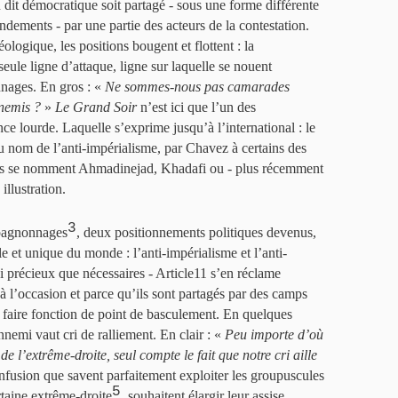
u dit démocratique soit partagé - sous une forme différente
dements - par une partie des acteurs de la contestation.
ologique, les positions bougent et flottent : la
seule ligne d’attaque, ligne sur laquelle se nouent
nnages. En gros : «
Ne sommes-nous pas camarades
nemis ?
»
Le Grand Soir
n’est ici que l’un des
e lourde. Laquelle s’exprime jusqu’à l’international : le
u nom de l’anti-impérialisme, par Chavez à certains des
u’ils se nomment Ahmadinejad, Khadafi ou - plus récemment
 illustration.
3
pagnonnages
, deux positionnements politiques devenus,
ale et unique du monde : l’anti-impérialisme et l’anti-
précieux que nécessaires - Article11 s’en réclame
à l’occasion et parce qu’ils sont partagés par des camps
 faire fonction de point de basculement. En quelques
nemi vaut cri de ralliement. En clair : «
Peu importe d’où
e l’extrême-droite, seul compte le fait que notre cri aille
fusion que savent parfaitement exploiter les groupuscules
5
taine extrême-droite
, souhaitent élargir leur assise.