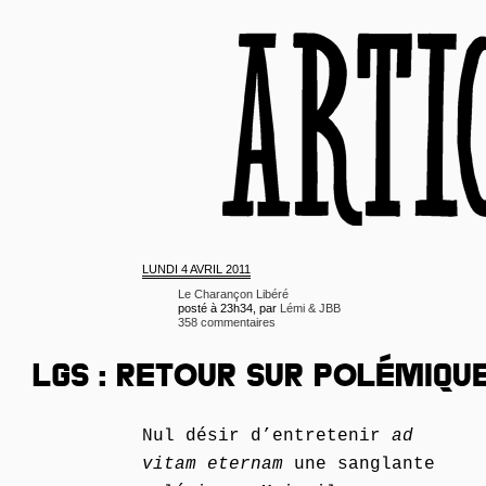
LUNDI
4 AVRIL 2011
Le Charançon Libéré
posté à 23h34, par
Lémi & JBB
358 commentaires
LGS : RETOUR SUR POLÉMIQU
Nul désir d’entretenir
ad
vitam eternam
une sanglante