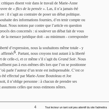
critiques disent voir dans le travail de Marie-Anne
œuvre de
« flics de la pensée »
. Las, il n’a jamais été
re : il s’agit au contraire de poser un débat politique.
 souhaite des informations fournies, d’en tenir compte ou
haut. Nous notons par contre que l’article en question
rocès des concernés : si soulever un débat fait de vous
on de la menace juridique doit - au minimum - correspondre
berté d’expression, nous la souhaitons même totale - y
6
 affirmés
. Partant, nous croyons tout autant à la liberté
jet de celle-ci, et ce même s’il s’agit du
Grand Soir
. Nous
uffisent pas à eux-mêmes dès lors que l’on se positionne
’où parle l’auteur d’un texte est indispensable. C’est ce
 a été effectué par Marie-Anne Boutoleau et Joe
soit, il n’oblige personne : à chacun de prendre ses
et assumons celles que nous estimons nôtres.
4
Tout lecteur un tant soit peu attentif du site l’admettra