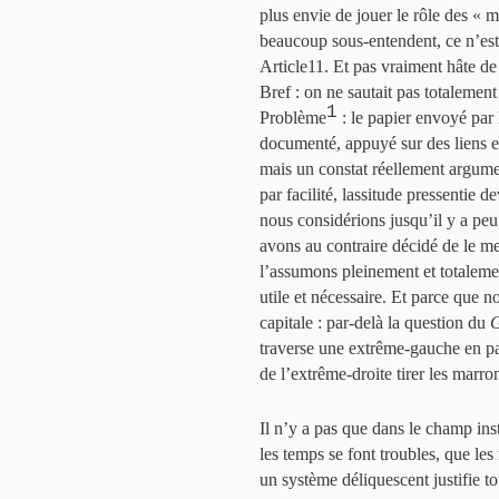
plus envie de jouer le rôle des « 
beaucoup sous-entendent, ce n’est 
Article11. Et pas vraiment hâte de
Bref : on ne sautait pas totalement
1
Problème
: le papier envoyé par
documenté, appuyé sur des liens et
mais un constat réellement argumen
par facilité, lassitude pressentie 
nous considérions jusqu’il y a pe
avons au contraire décidé de le me
l’assumons pleinement et totalemen
utile et nécessaire. Et parce que 
capitale : par-delà la question du
G
traverse une extrême-gauche en par
de l’extrême-droite tirer les marr
Il n’y a pas que dans le champ inst
les temps se font troubles, que le
un système déliquescent justifie to