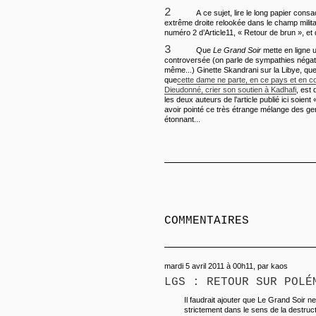
2
A ce sujet, lire le long papier cons
extrême droite relookée dans le champ milita
numéro 2 d’Article11, « Retour de brun », et
3
Que
Le Grand Soir
mette en ligne u
controversée (on parle de sympathies négat
même...) Ginette Skandrani sur la Libye, qu
que
cette dame ne parte, en ce pays et en 
Dieudonné, crier son soutien à Kadhafi
, est
les deux auteurs de l’article publié ici soien
avoir pointé ce très étrange mélange des ge
étonnant...
COMMENTAIRES
mardi 5 avril 2011 à 00h11, par kaos
LGS : RETOUR SUR POLÉ
Il faudrait ajouter que Le Grand Soir 
strictement dans le sens de la destructi