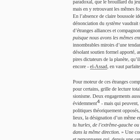
paradoxal, que le brouillard du je
mais en y retrouvant les mêmes fon
En l’absence de claire boussole idé
dénonciation du
système
vaudrait 
d’étranges alliances et compagno
puisque nous avons les mêmes en
innombrables miroirs d’une tendanc
désolant soutien formel apporté, a
pires dictateurs de la planète, q
encore -
el-Assad
, en vaut parfaite
Pour moteur de ces étranges com
pour certains, grille de lecture tot
sionisme. Deux engagements aussi 
4
évidemment
- mais qui peuvent, 
politiques théoriquement opposés,
lieux, la désignation d’un même en
tu hurles, de l’extrême-gauche ou d
dans la même direction.
» Une con
et personnages qui, depuis une cer