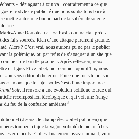
méchants » dézinguant à tout va - contrairement à ce que
guère le style de publicité que nous souhaitons faire à
 se mettre à dos une bonne part de la sphère dissidente.
 de joie.
 Marie-Anne Boutoleau et Joe Rashkounine était précis,
 des faits sourcés. Rien d’une attaque purement gratuite,
té. Alors ? C’est vrai, nous aurions pu ne pas le publier,
devant la polémique, ou par refus de s’attaquer à un site que
u comme « de famille proche ». Après réflexion, nous
ttre en ligne. Et ce billet, hier comme aujourd’hui, nous
t - au sens éditorial du terme. Parce que nous le pensons
nous estimons que le sujet soulevé est d’une importance
rand Soir
, il renvoie à une évolution politique lourde qui
tielle recomposition idéologique et qui voit une frange
2
ons du feu de la confusion ambiante
.
itutionnel (disons : le champ électoral et politicien) que
s repères tombent et que la vague volonté de mettre à bas
us les errements. Et il est finalement assez étonnant, voire