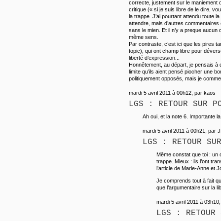
correcte, justement sur le maniement di
critique (« si je suis libre de le dire, v
la trappe. J’ai pourtant attendu toute la
attendre, mais d’autres commentaires o
sans le mien. Et il n’y a preque aucun
même sens.
Par contraste, c’est ici que les pires
topic), qui ont champ libre pour dévers
liberté d’expression...
Honnêtement, au départ, je pensais à q
limite qu’ils aient pensé piocher une 
politiquement opposés, mais je commen
mardi 5 avril 2011 à 00h12, par kaos
LGS : RETOUR SUR P
Ah oui, et la note 6. Importante la
mardi 5 avril 2011 à 00h21, par 
LGS : RETOUR SU
Même constat que toi : un 
trappe. Mieux : ils l’ont t
l’article de Marie-Anne et Jo
Je comprends tout à fait qu’
que l’argumentaire sur la l
mardi 5 avril 2011 à 03h10,
LGS : RETOUR 