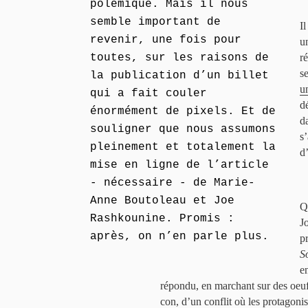
polémique. Mais il nous
semble important de
I
revenir, une fois pour
u
toutes, sur les raisons de
r
se
la publication d’un billet
u
qui a fait couler
d
énormément de pixels. Et de
d
souligner que nous assumons
s
pleinement et totalement la
d’
mise en ligne de l’article
- nécessaire - de Marie-
Anne Boutoleau et Joe
Q
Rashkounine. Promis :
J
après, on n’en parle plus.
p
S
e
répondu, en marchant sur des oeuf
con, d’un conflit où les protagonis