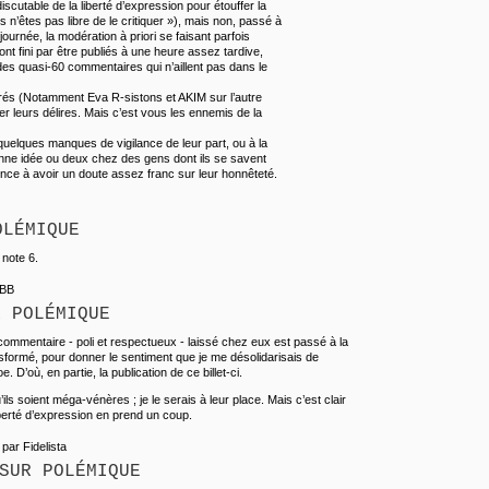
scutable de la liberté d’expression pour étouffer la
ous n’êtes pas libre de le critiquer »), mais non, passé à
 journée, la modération à priori se faisant parfois
nt fini par être publiés à une heure assez tardive,
 des quasi-60 commentaires qui n’aillent pas dans le
 tarés (Notamment Eva R-sistons et AKIM sur l’autre
er leurs délires. Mais c’est vous les ennemis de la
uelques manques de vigilance de leur part, ou à la
bonne idée ou deux chez des gens dont ils se savent
ce à avoir un doute assez franc sur leur honnêteté.
OLÉMIQUE
 note 6.
JBB
R POLÉMIQUE
commentaire - poli et respectueux - laissé chez eux est passé à la
ransformé, pour donner le sentiment que je me désolidarisais de
e. D’où, en partie, la publication de ce billet-ci.
ils soient méga-vénères ; je le serais à leur place. Mais c’est clair
iberté d’expression en prend un coup.
 par Fidelista
SUR POLÉMIQUE