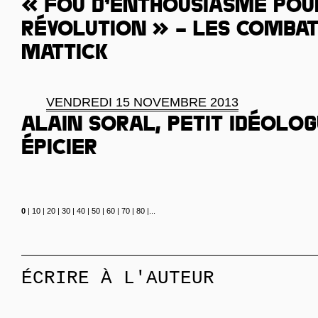
« Fou d’enthousiasme pou
révolution » – les combat
Mattick
VENDREDI 15 NOVEMBRE 2013
Alain Soral, petit idéolo
épicier
0
|
10
|
20
|
30
|
40
|
50
|
60
|
70
|
80
|
...
ÉCRIRE À L'AUTEUR