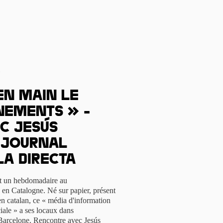
s
en main le
nements » -
c Jesús
u journal
La Directa
est un hebdomadaire au
 en Catalogne. Né sur papier, présent
en catalan, ce « média d'information
iale » a ses locaux dans
à Barcelone. Rencontre avec Jesús