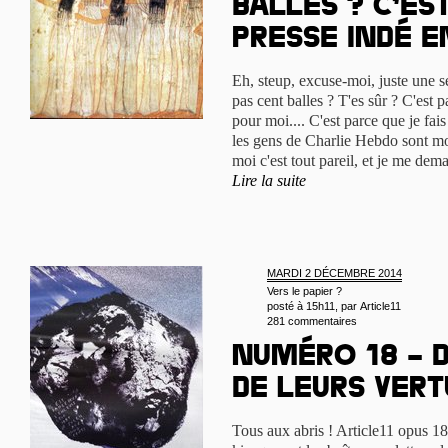
balles ? C’es
presse indé en
Eh, steup, excuse-moi, juste une se
pas cent balles ? T'es sûr ? C'est 
pour moi.... C'est parce que je fa
les gens de Charlie Hebdo sont mor
moi c'est tout pareil, et je me dema
Lire la suite
MARDI 2 DÉCEMBRE 2014
Vers le papier ?
posté à 15h11, par
Article11
281 commentaires
Numéro 18 – 
de leurs vert
Tous aux abris ! Article11 opus 1