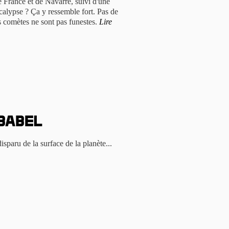
de France et de Navarre, suivi d'une
calypse ? Ça y ressemble fort. Pas de
les comètes ne sont pas funestes.
Lire
Babel
isparu de la surface de la planète...