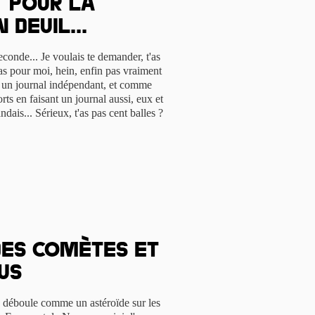
t pour la
 deuil...
conde... Je voulais te demander, t'as
pas pour moi, hein, enfin pas vraiment
is un journal indépendant, et comme
ts en faisant un journal aussi, eux et
ndais... Sérieux, t'as pas cent balles ?
Des comètes et
us
8 déboule comme un astéroïde sur les