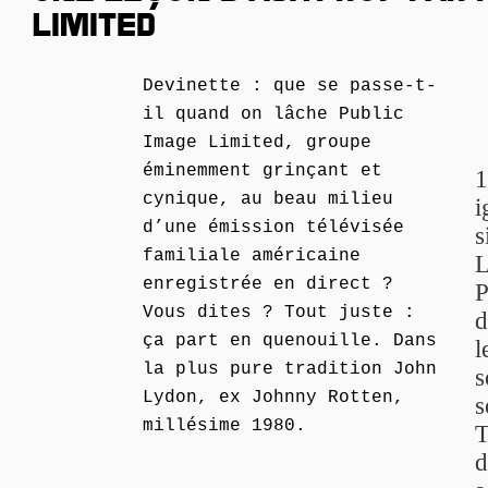
LIMITED
Devinette : que se passe-t-
il quand on lâche Public
Image Limited, groupe
éminemment grinçant et
1
cynique, au beau milieu
i
d’une émission télévisée
s
familiale américaine
L
enregistrée en direct ?
P
Vous dites ? Tout juste :
d
ça part en quenouille. Dans
l
la plus pure tradition John
s
Lydon, ex Johnny Rotten,
s
millésime 1980.
T
d