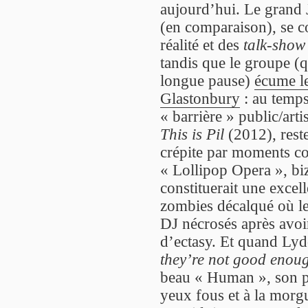
aujourd’hui. Le grand 
(en comparaison), se c
réalité et des
talk-show
tandis que le groupe (
longue pause)
écume le
Glastonbury
: au temps
« barrière » public/arti
This is Pil
(2012), rest
crépite par moments c
« Lollipop Opera », bi
constituerait une exce
zombies décalqué où le
DJ nécrosés après avoir
d’ectasy. Et quand Ly
they’re not good enou
beau « Human », son p
yeux fous et à la morg