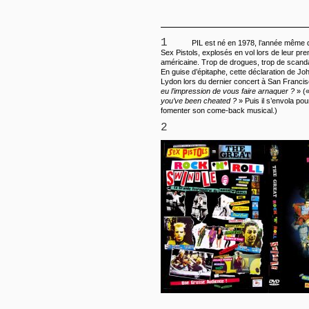
1
PIL est né en 1978, l’année même d
Sex Pistols, explosés en vol lors de leur pr
américaine. Trop de drogues, trop de scanda
En guise d’épitaphe, cette déclaration de J
Lydon lors du dernier concert à San Francis
eu l’impression de vous faire arnaquer ?
» (
you’ve been cheated ?
» Puis il s’envola pour la Jamaïque
fomenter son come-back musical.)
2