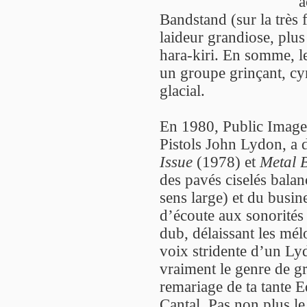
a
Bandstand (sur la très 
laideur grandiose, plus
hara-kiri. En somme, l
un groupe grinçant, cyn
glacial.
En 1980, Public Image
Pistols John Lydon, a 
Issue
(1978) et
Metal 
des pavés ciselés balan
sens large) et du busin
d’écoute aux sonorités 
dub, délaissant les mélo
voix stridente d’un Ly
vraiment le genre de g
remariage de ta tante 
Cantal. Pas non plus le