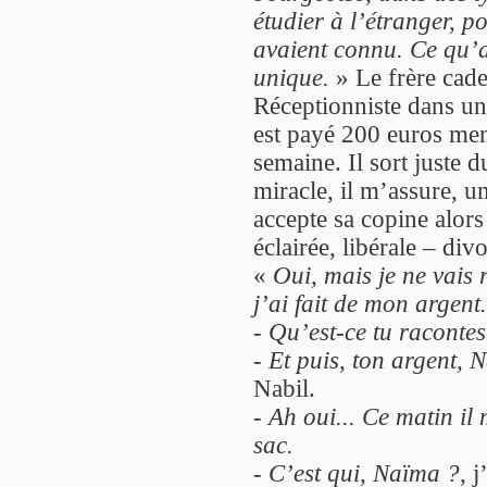
étudier à l’étranger, p
avaient connu. Ce qu’a
unique.
» Le frère cadet
Réceptionniste dans un 
est payé 200 euros men
semaine. Il sort juste d
miracle, il m’assure, 
accepte sa copine alors
éclairée, libérale – div
«
Oui, mais je ne vais 
j’ai fait de mon argen
-
Qu’est-ce tu racontes 
-
Et puis, ton argent, N
Nabil.
-
Ah oui... Ce matin i
sac.
-
C’est qui, Naïma ?
, j