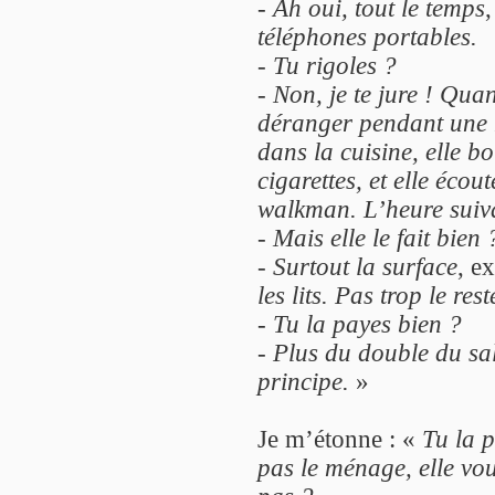
-
Ah oui, tout le temps
,
téléphones portables.
-
Tu rigoles ?
-
Non, je te jure ! Quan
déranger pendant une he
dans la cuisine, elle bo
cigarettes, et elle éco
walkman. L’heure suiv
-
Mais elle le fait bien 
-
Surtout la surface
, e
les lits. Pas trop le rest
-
Tu la payes bien ?
-
Plus du double du sal
principe.
»
Je m’étonne : «
Tu la p
pas le ménage, elle vous