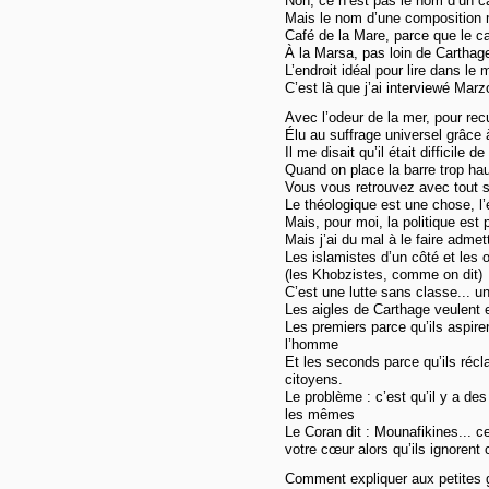
Non, ce n’est pas le nom d’un c
Mais le nom d’une composition 
Café de la Mare, parce que le ca
À la Marsa, pas loin de Carthage
L’endroit idéal pour lire dans le
C’est là que j’ai interviewé Marz
Avec l’odeur de la mer, pour recu
Élu au suffrage universel grâce à
Il me disait qu’il était difficile
Quand on place la barre trop hau
Vous vous retrouvez avec tout s
Le théologique est une chose, l’
Mais, pour moi, la politique est 
Mais j’ai du mal à le faire adme
Les islamistes d’un côté et les o
(les Khobzistes, comme on dit)
C’est une lutte sans classe... un
Les aigles de Carthage veulent 
Les premiers parce qu’ils aspiren
l’homme
Et les seconds parce qu’ils récl
citoyens.
Le problème : c’est qu’il y a d
les mêmes
Le Coran dit : Mounafikines... c
votre cœur alors qu’ils ignorent c
Comment expliquer aux petites g