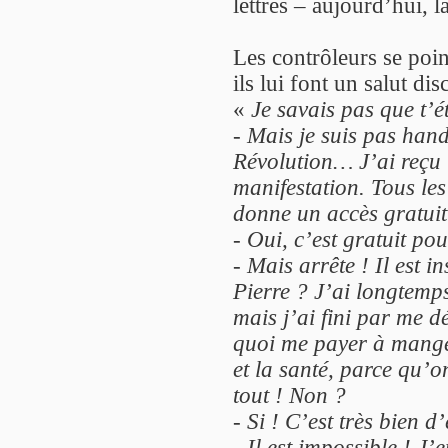
lettres – aujourd’hui, l
Les contrôleurs se point
ils lui font un salut disc
«
Je savais pas que t’é
-
Mais je suis pas hand
Révolution… J’ai reçu
manifestation. Tous les 
donne un accès gratuit
-
Oui, c’est gratuit po
-
Mais arrête ! Il est i
Pierre ? J’ai longtemps
mais j’ai fini par me d
quoi me payer à manger
et la santé, parce qu’on
tout ! Non ?
-
Si ! C’est très bien d
-
Il est impossible ! J’e