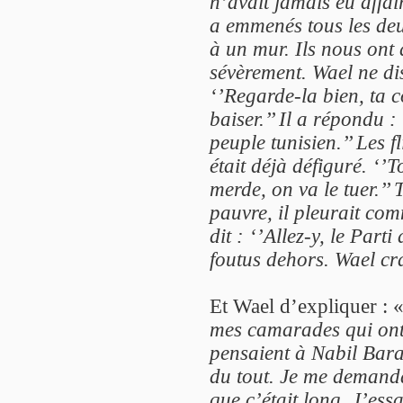
n’avait jamais eu affair
a emmenés tous les deu
à un mur. Ils nous ont
sévèrement. Wael ne dis
‘’Regarde-la bien, ta 
baiser.’’ Il a répondu :
peuple tunisien.’’ Les f
était déjà défiguré. ‘’
merde, on va le tuer.’’ 
pauvre, il pleurait co
dit : ‘’Allez-y, le Part
foutus dehors. Wael c
Et Wael d’expliquer : 
mes camarades qui ont é
pensaient à Nabil Bara
du tout. Je me demand
que c’était long. J’ess