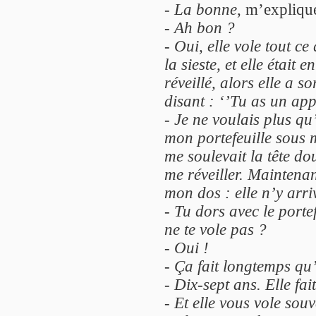
-
La bonne
, m’expliq
-
Ah bon ?
-
Oui, elle vole tout ce 
la sieste, et elle était
réveillé, alors elle a 
disant : ‘’Tu as un appe
-
Je ne voulais plus qu
mon portefeuille sous 
me soulevait la tête do
me réveiller. Maintenan
mon dos : elle n’y arri
-
Tu dors avec le porte
ne te vole pas ?
-
Oui !
-
Ça fait longtemps qu’
-
Dix-sept ans. Elle fait
-
Et elle vous vole souv