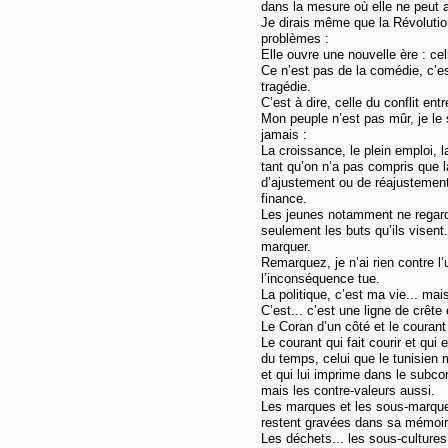
dans la mesure où elle ne peut a
Je dirais même que la Révolution
problèmes :
Elle ouvre une nouvelle ère : ce
Ce n’est pas de la comédie, c’es
tragédie.
C’est à dire, celle du conflit entr
Mon peuple n’est pas mûr, je le s
jamais :
La croissance, le plein emploi, l
tant qu’on n’a pas compris que la
d’ajustement ou de réajustement
finance.
Les jeunes notamment ne regarde
seulement les buts qu’ils visent.
marquer.
Remarquez, je n’ai rien contre l
l’inconséquence tue.
La politique, c’est ma vie... mai
C’est... c’est une ligne de crêt
Le Coran d’un côté et le courant 
Le courant qui fait courir et qui es
du temps, celui que le tunisien 
et qui lui imprime dans le subcon
mais les contre-valeurs aussi.
Les marques et les sous-marque
restent gravées dans sa mémoire
Les déchets... les sous-cultures 