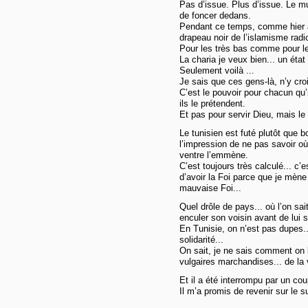
Pas d’issue. Plus d’issue. Le mu
de foncer dedans.
Pendant ce temps, comme hier à
drapeau noir de l’islamisme radi
Pour les très bas comme pour le
La charia je veux bien... un état
Seulement voilà ...
Je sais que ces gens-là, n’y cro
C’est le pouvoir pour chacun qu’
ils le prétendent.
Et pas pour servir Dieu, mais le 
Le tunisien est futé plutôt que 
l’impression de ne pas savoir où il
ventre l’emmène.
C’est toujours très calculé... c’es
d’avoir la Foi parce que je mèn
mauvaise Foi...
Quel drôle de pays... où l’on sait
enculer son voisin avant de lui s
En Tunisie, on n’est pas dupes... 
solidarité...
On sait, je ne sais comment on l
vulgaires marchandises... de la 
Et il a été interrompu par un coup
Il m’a promis de revenir sur le su