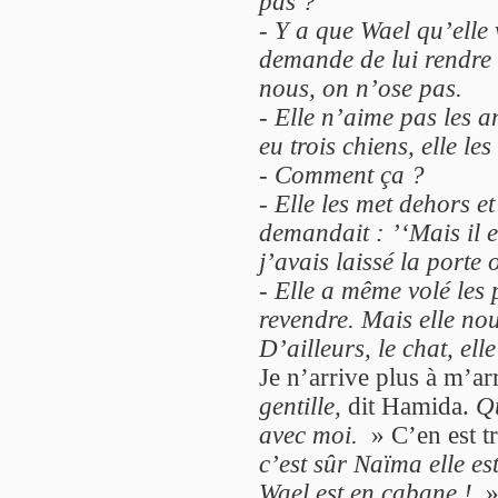
pas ?
-
Y a que Wael qu’elle vo
demande de lui rendre 
nous, on n’ose pas.
-
Elle n’aime pas les a
eu trois chiens, elle le
-
Comment ça ?
-
Elle les met dehors et
demandait : ’‘Mais il es
j’avais laissé la porte 
-
Elle a même volé les 
revendre. Mais elle nous
D’ailleurs, le chat, ell
Je n’arrive plus à m’ar
gentille,
dit Hamida.
Qu
avec moi.
» C’en est tr
c’est sûr Naïma elle es
Wael est en cabane !
»