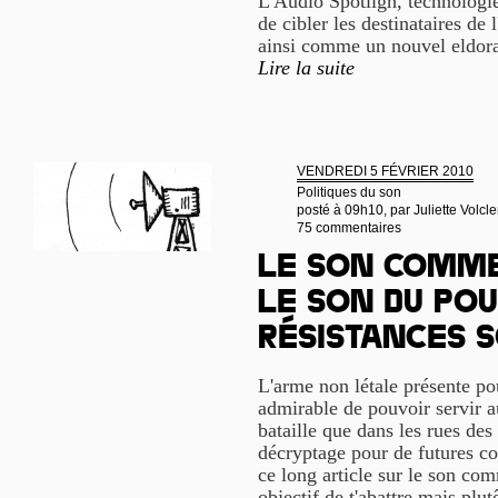
L'Audio Spotligh, technologi
de cibler les destinataires de
ainsi comme un nouvel eldorad
Lire la suite
VENDREDI 5 FÉVRIER 2010
Politiques du son
posté à 09h10, par
Juliette Volcle
75 commentaires
Le son comme
le son du pou
résistances 
L'arme non létale présente pou
admirable de pouvoir servir 
bataille que dans les rues des
décryptage pour de futures con
ce long article sur le son co
objectif de t'abattre mais plu