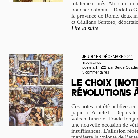
totalement niés. Alors qu'un 
boucher colonial - Rodolfo Gra
la province de Rome, deux int
et Giuliano Santoro, débattai
Lire la suite
JEUDI 1ER DÉCEMBRE 2011
Inactualités
posté à 14h22, par
Serge Quadr
5 commentaires
Le Choix (Not
révolutions à
Ces notes ont été publiées en 
papier d’Article11. Depuis leu
volcan Tahrir et l’onde longu
une nouvelle occasion de vérif
insuffisances. L’allusion répé
manifeste la volonté de l’aute