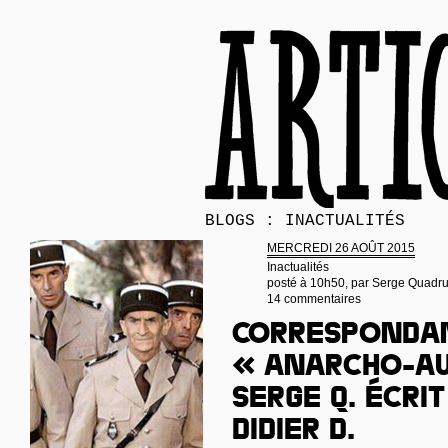
BLOGS : INACTUALITÉS
MERCREDI 26 AOÛT 2015
Inactualités
posté à 10h50, par
Serge Quadr
14 commentaires
Corresponda
« anarcho-a
Serge Q. écri
Didier D.