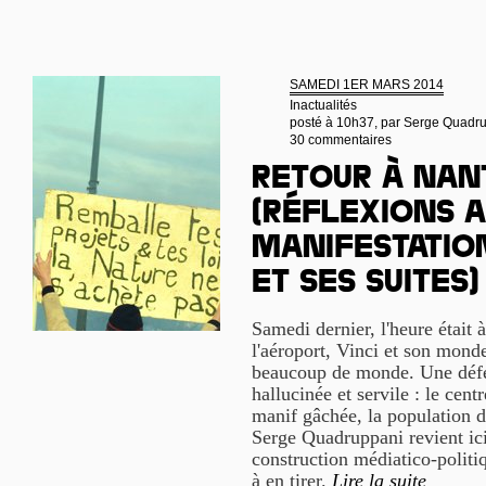
SAMEDI 1ER MARS 2014
Inactualités
posté à 10h37, par
Serge Quadr
30 commentaires
Retour à Nan
(Réflexions 
manifestation
et ses suites)
Samedi dernier, l'heure était 
l'aéroport, Vinci et son mond
beaucoup de monde. Une défer
hallucinée et servile : le centr
manif gâchée, la population d
Serge Quadruppani revient ici 
construction médiatico-politi
à en tirer.
Lire la suite