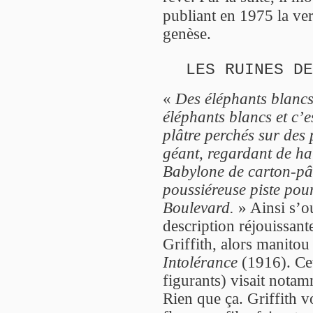
publiant en 1975 la ve
genèse.
LES RUINES DE
«
Des éléphants blancs
éléphants blancs et c’e
plâtre perchés sur de
géant, regardant de ha
Babylone de carton-pât
poussiéreuse piste pou
Boulevard.
» Ainsi s’
description réjouissan
Griffith, alors manitou
Intolérance
(1916). Cet
figurants) visait notam
Rien que ça. Griffith vo