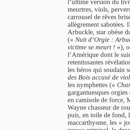
l’ultime version du liv
meurtres, viols, pervers
carrousel de rêves brisé
allègrement sabotées. Il
Arbuckle, star obèse d
(«
Nuit d’Orgie : Arbu
victime se meurt !
»), o
l’Amérique dont le su
retentissantes révélati
les héros qui soudain s
des Bois accusé de viol
les nymphettes («
Char
gargantuesques orgies
en camisole de force, 
Wayne chasseur de rou
puis, en toile de fond, 
maccarthysme, les « jo