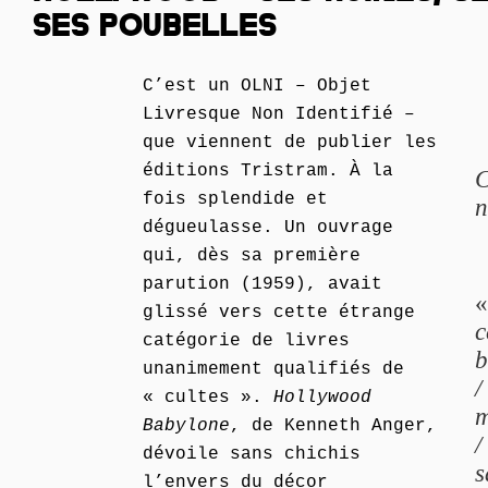
SES POUBELLES
C’est un OLNI – Objet
Livresque Non Identifié –
que viennent de publier les
éditions Tristram. À la
C
fois splendide et
n
dégueulasse. Un ouvrage
qui, dès sa première
parution (1959), avait
glissé vers cette étrange
c
catégorie de livres
b
unanimement qualifiés de
/
« cultes ».
Hollywood
m
Babylone
, de Kenneth Anger,
/
dévoile sans chichis
s
l’envers du décor