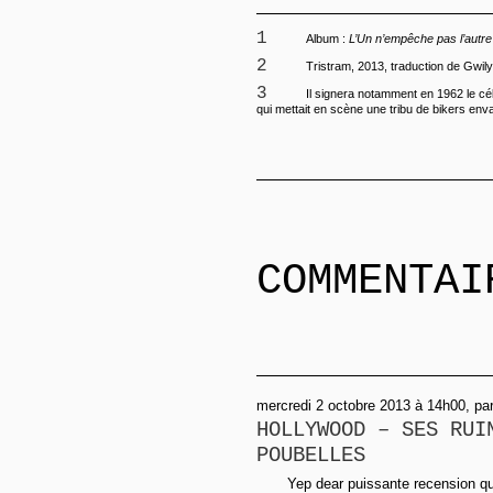
1
Album :
L’Un n’empêche pas l’autre
2
Tristram, 2013, traduction de Gwil
3
Il signera notamment en 1962 le c
qui mettait en scène une tribu de bikers env
COMMENTAI
mercredi 2 octobre 2013 à 14h00, pa
HOLLYWOOD – SES RUI
POUBELLES
Yep dear puissante recension qu