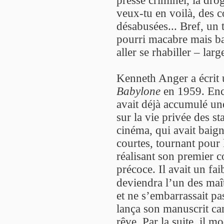
presse criminel, la dro
veux-tu en voilà, des c
désabusées... Bref, un t
pourri macabre mais b
aller se rhabiller – lar
Kenneth Anger a écrit 
Babylone
en 1959. Enco
avait déjà accumulé un
sur la vie privée des s
cinéma, qui avait baign
courtes, tournant pour 
réalisant son premier c
précoce. Il avait un fa
deviendra l’un des maî
et ne s’embarrassait pas
lança son manuscrit ca
rêve. Par la suite, il m