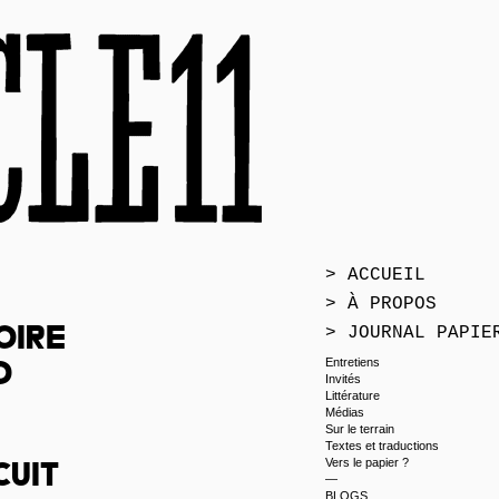
> ACCUEIL
> À PROPOS
> JOURNAL PAPIE
oire
Entretiens
o
Invités
Littérature
Médias
Sur le terrain
Textes et traductions
Vers le papier ?
cuit
—
BLOGS