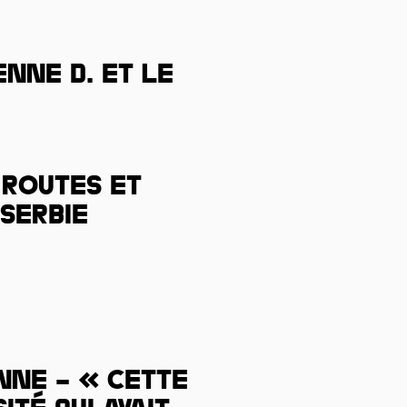
nne D. et le
 routes et
 Serbie
nne – « Cette