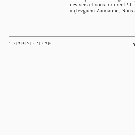
des vers et vous torturent ! C
» (Ievgueni Zamiatine, Nous 
1
|
2
|
3
|
4
|
5
|
6
|
7
|
8
|
9
|
>
R