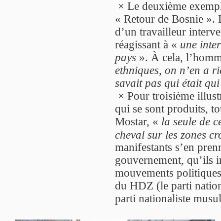
× Le deuxième exemple
« Retour de Bosnie ». L
d’un travailleur inter
réagissant à «
une inter
pays
». À cela, l’homm
ethniques, on n’en a ri
savait pas qui était qui
× Pour troisième illust
qui se sont produits, to
Mostar, «
la seule de c
cheval sur les zones c
manifestants s’en pren
gouvernement, qu’ils in
mouvements politiques n
du HDZ (le parti nation
parti nationaliste musul