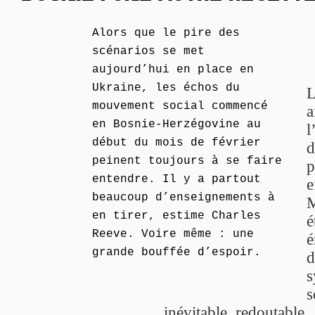
Alors que le pire des
scénarios se met
aujourd’hui en place en
Ukraine, les échos du
L
mouvement social commencé
a
en Bosnie-Herzégovine au
l
début du mois de février
d
peinent toujours à se faire
p
entendre. Il y a partout
e
beaucoup d’enseignements à
M
en tirer, estime Charles
é
Reeve. Voire même : une
é
grande bouffée d’espoir.
d
s
s
inévitable, redoutable.