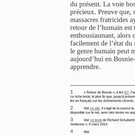
du présent. La voie bos
précieux. Preuve que, 
massacres fratricides a
retour de l’humain est
enthousiasmant, alors 
facilement de l’état du
le genre humain peut m
aujourd’hui en Bosnie-
apprendre.
1
« Retour de Bosnie », à lire
ICI
. J’
ce riche texte, le plus fin que, jusqu’à présen
lire en français sur les événements récents.
2
Voir
ce site
. Il s’agit de la source la
disponible sur le net, avec des textes en angl
3
Voir
ce texte
de Richard Schuberth,
medecine », 6 mars 2014.
4
Ibid.