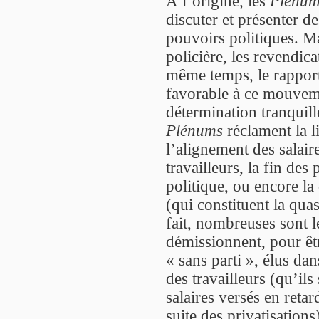
À l’origine, les
Plenum
discuter et présenter d
pouvoirs politiques. M
policière, les revendica
même temps, le rapport 
favorable à ce mouvem
détermination tranquil
Plénums
réclament la l
l’alignement des salair
travailleurs, la fin des 
politique, ou encore l
(qui constituent la quasi
fait, nombreuses sont le
démissionnent, pour êt
« sans parti », élus dan
des travailleurs (qu’ils
salaires versés en retar
suite des privatisations)