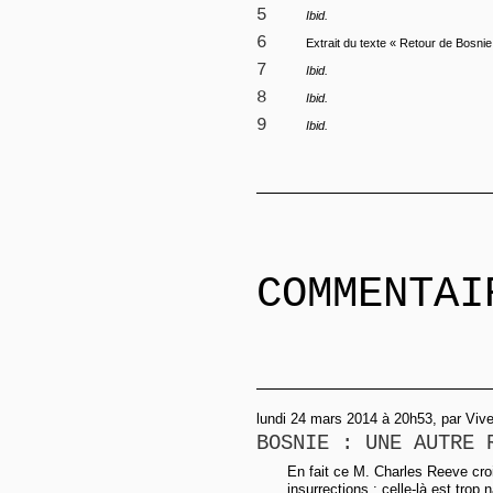
5
Ibid.
6
Extrait du texte « Retour de Bosni
7
Ibid.
8
Ibid.
9
Ibid.
COMMENTAI
lundi 24 mars 2014 à 20h53, par Vive 
BOSNIE : UNE AUTRE 
En fait ce M. Charles Reeve croi
insurrections : celle-là est trop 