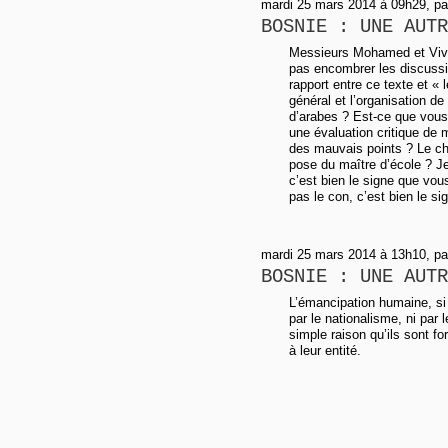
mardi 25 mars 2014 à 09h29, p
BOSNIE : UNE AUTR
Messieurs Mohamed et Vive
pas encombrer les discuss
rapport entre ce texte et «
général et l’organisation de
d’arabes ? Est-ce que vous
une évaluation critique de
des mauvais points ? Le cho
pose du maître d’école ? Je
c’est bien le signe que vou
pas le con, c’est bien le s
mardi 25 mars 2014 à 13h10, par
BOSNIE : UNE AUTR
L’émancipation humaine, si t
par le nationalisme, ni par 
simple raison qu’ils sont f
à leur entité.