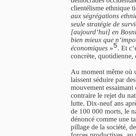
démocraties occidentale
clientélisme ethnique ti
aux ségrégations ethni
seule stratégie de survi
[aujourd’hui] en Bosni
bien mieux que n’impor
5
économiques
»
. Et c
concrète, quotidienne, 
Au moment même où un
laissent séduire par des
mouvement essaimant 
contraire le rejet du n
lutte. Dix-neuf ans apr
de 100 000 morts, le n
dénoncé comme une tacti
pillage de la société, d
forces productives, au 