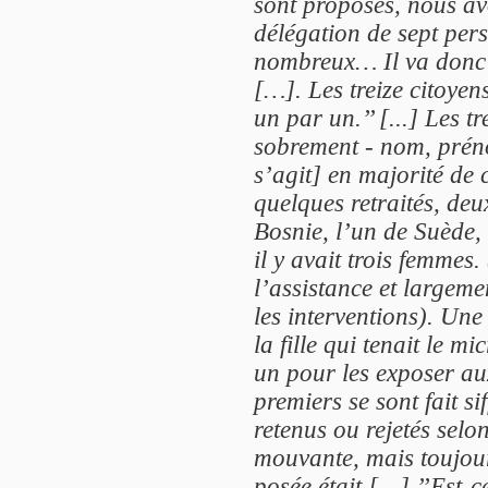
sont proposés, nous a
délégation de sept per
nombreux… Il va donc f
[…]. Les treize citoyen
un par un.’’ [...] Les t
sobrement - nom, prénom
s’agit] en majorité de 
quelques retraités, deu
Bosnie, l’un de Suède,
il y avait trois femme
l’assistance et largem
les interventions). Une
la fille qui tenait le mi
un pour les exposer au
premiers se sont fait sif
retenus ou rejetés selo
mouvante, mais toujour
posée était […] ’’Est-c