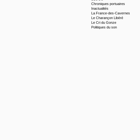
Chroniques portuaires
Inactualités
La France-des-Cavernes
Le Charançon Libéré
Le Cri du Gonze
Politiques du son