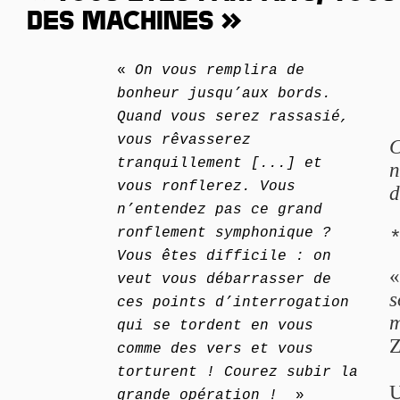
DES MACHINES »
«
On vous remplira de
bonheur jusqu’aux bords.
Quand vous serez rassasié,
vous rêvasserez
C
tranquillement [...] et
n
vous ronflerez. Vous
d
n’entendez pas ce grand
ronflement symphonique ?
Vous êtes difficile : on
veut vous débarrasser de
s
ces points d’interrogation
m
qui se tordent en vous
Z
comme des vers et vous
torturent ! Courez subir la
U
grande opération !
»