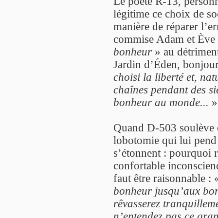
Le poète R-13, person
légitime ce choix de so
manière de réparer l’er
commise Adam et Ève e
bonheur
» au détrimen
Jardin d’Éden, bonjou
choisi la liberté et, na
chaînes pendant des si
bonheur au monde...
»
Quand D-503 soulève de
lobotomie qui lui pend 
s’étonnent : pourquoi r
confortable inconscienc
faut être raisonnable :
bonheur jusqu’aux bor
rêvasserez tranquilleme
n’entendez pas ce gra