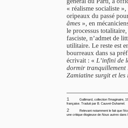
général du Parti, a off
« réalisme socialiste »,
oripeaux du passé pour
âmes
», en mécaniciens
le processus totalitair
fasciste, n’admet de lit
utilitaire. Le reste es
bourreaux dans sa pré
écrivait : «
L’infini de 
dormir tranquillement 
Zamiatine surgit et les 
1
Gallimard, collection l’Imaginaire, 19
française. Traduit par B. Cauvet-Duhamel.
2
Relevant notamment le fait que l’écri
une critique élogieuse de
Nous autres
dans l