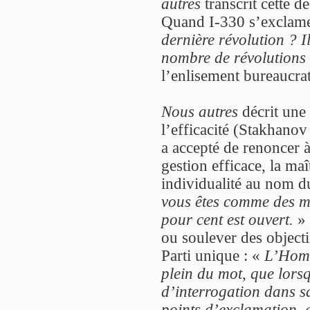
autres
transcrit cette d
Quand I-330 s’exclam
dernière révolution ? I
nombre de révolutions e
l’enlisement bureaucra
Nous autres
décrit une 
l’efficacité (Stakhano
a accepté de renoncer à 
gestion efficace, la maî
individualité au nom 
vous êtes comme des m
pour cent est ouvert.
» 
ou soulever des objecti
Parti unique : «
L’Homo
plein du mot, que lorsq
d’interrogation dans 
points d’exclamation, d