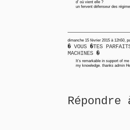
d’ où vient elle ?
un fervent défenseur des régimes 
dimanche 15 février 2015 à 12h50, p
� VOUS �TES PARFAIT
MACHINES �
It’s remarkable in support of me 
my knowledge. thanks admin He
Répondre 