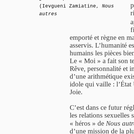
p
(Ievgueni Zamiatine,
Nous
r
autres
a
f
emporté et règne en ma
asservis. L’humanité es
humains les pièces bie
Le « Moi » a fait son 
Rêve, personnalité et i
d’une arithmétique exist
idole qui vaille : l’Éta
Joie.
C’est dans ce futur r
les relations sexuelles 
« héros » de
Nous autr
d’une mission de la pl