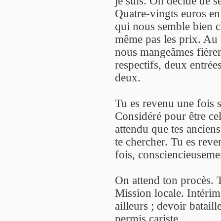
je suis. On décide de s
Quatre-vingts euros en
qui nous semble bien c
même pas les prix. Au 
nous mangeâmes fière
respectifs, deux entrée
deux.
Tu es revenu une fois su
Considéré pour être cel
attendu que tes anciens
te chercher. Tu es reve
fois, consciencieusem
On attend ton procès. T
Mission locale. Intérim
ailleurs ; devoir batai
permis cariste.