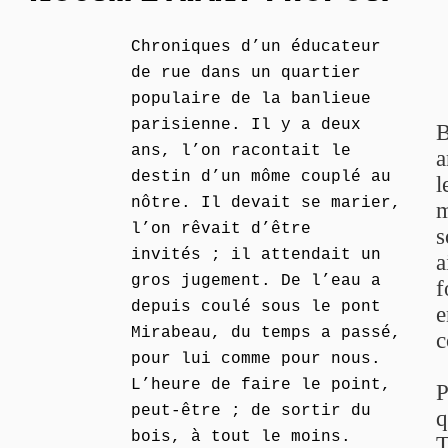
Chroniques d’un éducateur
de rue dans un quartier
populaire de la banlieue
parisienne. Il y a deux
B
ans, l’on racontait le
a
destin d’un môme couplé au
l
nôtre. Il devait se marier,
m
l’on rêvait d’être
s
invités ; il attendait un
a
gros jugement. De l’eau a
f
depuis coulé sous le pont
e
Mirabeau, du temps a passé,
c
pour lui comme pour nous.
L’heure de faire le point,
P
peut-être ; de sortir du
q
bois, à tout le moins.
T