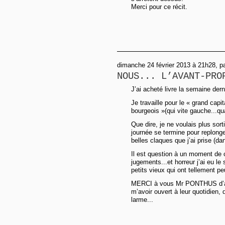
Merci pour ce récit.
dimanche 24 février 2013 à 21h28, p
NOUS... L’AVANT-PRO
J’ai acheté livre la semaine dern
Je travaille pour le « grand capi
bourgeois »(qui vite gauche...
Que dire, je ne voulais plus sor
journée se termine pour replong
belles claques que j’ai prise (d
Il est question à un moment de 
jugements...et horreur j’ai eu l
petits vieux qui ont tellement pe
MERCI à vous Mr PONTHUS d’avo
m’avoir ouvert à leur quotidien, 
larme...