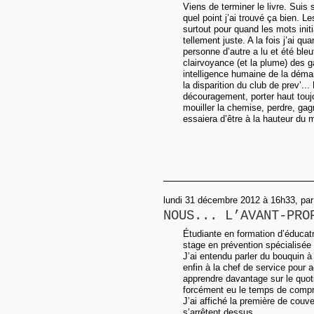
Viens de terminer le livre. Suis 
quel point j’ai trouvé ça bien. L
surtout pour quand les mots init
tellement juste. A la fois j’ai
personne d’autre a lu et été bleuf
clairvoyance (et la plume) des gar
intelligence humaine de la déma
la disparition du club de prev’..
découragement, porter haut touj
mouiller la chemise, perdre, ga
essaiera d’être à la hauteur du
lundi 31 décembre 2012 à 16h33, par
NOUS... L’AVANT-PRO
Étudiante en formation d’éducatr
stage en prévention spécialisée
J’ai entendu parler du bouquin à 
enfin à la chef de service pour ac
apprendre davantage sur le quot
forcément eu le temps de compr
J’ai affiché la première de couv
s’arrêtent dessus.