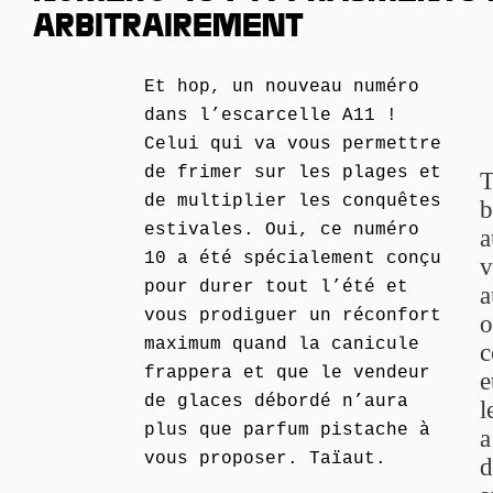
ARBITRAIREMENT
Et hop, un nouveau numéro
dans l’escarcelle A11 !
Celui qui va vous permettre
de frimer sur les plages et
T
de multiplier les conquêtes
b
estivales. Oui, ce numéro
a
10 a été spécialement conçu
v
pour durer tout l’été et
a
vous prodiguer un réconfort
o
maximum quand la canicule
c
frappera et que le vendeur
e
de glaces débordé n’aura
l
plus que parfum pistache à
a
vous proposer. Taïaut.
d