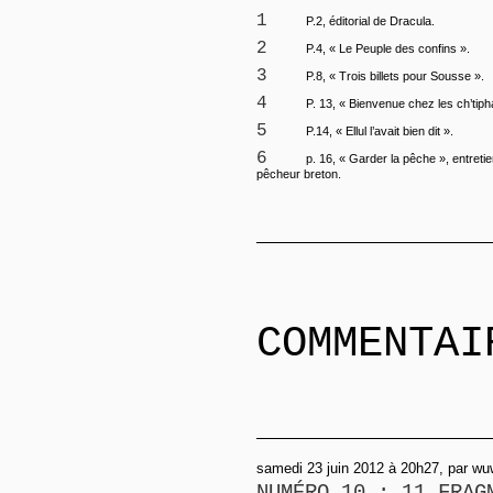
1
P.2, éditorial de Dracula.
2
P.4, « Le Peuple des confins ».
3
P.8, « Trois billets pour Sousse ».
4
P. 13, « Bienvenue chez les ch’tiph
5
P.14, « Ellul l’avait bien dit ».
6
p. 16, « Garder la pêche », entret
pêcheur breton.
COMMENTAI
samedi 23 juin 2012 à 20h27, par wu