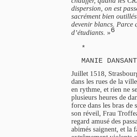
chauffer, quand les CR
dispersion, on est pass
sacrément bien outillé
devenir blancs. Parce 
6
d’étudiants.
»
*
MANIE DANSANT
Juillet 1518, Strasbou
dans les rues de la vill
en rythme, et rien ne 
plusieurs heures de dan
force dans les bras de
son réveil, Frau Troffe
regard amusé des passa
abimés saignent, et la
extrêmement violents e