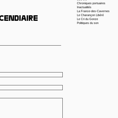
Chroniques portuaires
Inactualités
La France-des-Cavernes
Le Charançon Libéré
cendiaire
Le Cri du Gonze
Politiques du son