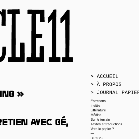
> ACCUEIL
> À PROPOS
> JOURNAL PAPIE
sing »
Entretiens
Invités
Littérature
Médias
Sur le terrain
etien avec Gé,
Textes et traductions
Vers le papier ?
—
BLOGS