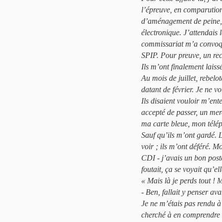
l’épreuve, en comparution
d’aménagement de peine, j
électronique. J’attendais 
commissariat m’a convoq
SPIP. Pour preuve, un re
Ils m’ont finalement laissé
Au mois de juillet, rebelo
datant de février. Je ne v
Ils disaient vouloir m’ent
accepté de passer, un merc
ma carte bleue, mon télép
Sauf qu’ils m’ont gardé. L
voir ; ils m’ont déféré.
CDI - j’avais un bon post
foutait, ça se voyait qu’ell
« Mais là je perds tout !
- Ben, fallait y penser ava
Je ne m’étais pas rendu à
cherché à en comprendre 