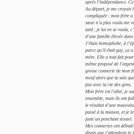
après l’indépendance. Ce 
Au départ, je me croyais 
compliquée : mon frère a é
sœur n’a plus voulu me vo
tard ; je lui en ai voulu, 
d’une famille élevée dans 
J’étais homophobe, à l’ép
parce qu’il était gay, ça
mère. Elle a tout fait pou
même proposé de l’argent..
grosse connerie de mon frè
meuf alors que tu sais que
pas avec la vie des gens.
Mon frère est l’aîné, je s
ensemble, mais ils ont fa
le résultat d’une mauvaise 
passé à la maison, et je l
juste un penchant sexuel.
Mes conneries ont débuté e
disais que j’attendrais l