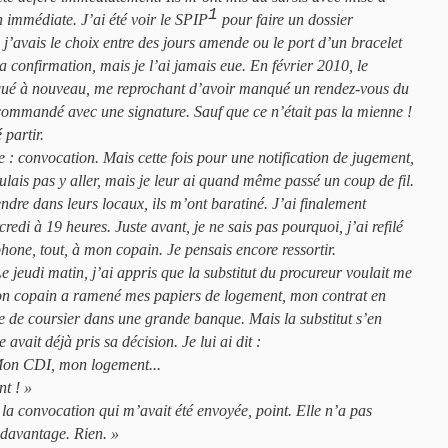
1
 immédiate. J’ai été voir le SPIP
pour faire un dossier
’avais le choix entre des jours amende ou le port d’un bracelet
la confirmation, mais je l’ai jamais eue. En février 2010, le
ué à nouveau, me reprochant d’avoir manqué un rendez-vous du
commandé avec une signature. Sauf que ce n’était pas la mienne !
 partir.
te : convocation. Mais cette fois pour une notification de jugement,
oulais pas y aller, mais je leur ai quand même passé un coup de fil.
endre dans leurs locaux, ils m’ont baratiné. J’ai finalement
redi à 19 heures. Juste avant, je ne sais pas pourquoi, j’ai refilé
hone, tout, à mon copain. Je pensais encore ressortir.
e jeudi matin, j’ai appris que la substitut du procureur voulait me
 Mon copain a ramené mes papiers de logement, mon contrat en
e de coursier dans une grande banque. Mais la substitut s’en
e avait déjà pris sa décision. Je lui ai dit :
 Mon CDI, mon logement...
nt ! »
 la convocation qui m’avait été envoyée, point. Elle n’a pas
davantage. Rien. »