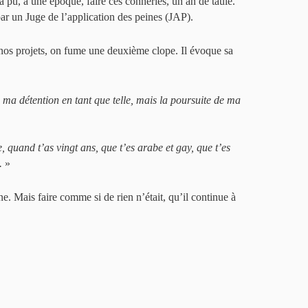
 pu, à une époque, faire ces conneries, un an de taule.
par un Juge de l’application des peines (JAP).
 nos projets, on fume une deuxième clope. Il évoque sa
 ma détention en tant que telle, mais la poursuite de ma
quand t’as vingt ans, que t’es arabe et gay, que t’es
.
»
ne. Mais faire comme si de rien n’était, qu’il continue à