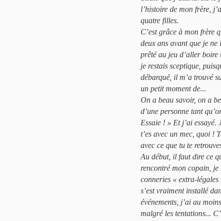
l’histoire de mon frère, j’
quatre filles.
C’est grâce à mon frère q
deux ans avant que je ne l
prêté au jeu d’aller boire 
je restais sceptique, pui
débarqué, il m’a trouvé sup
un petit moment de...
On a beau savoir, on a be
d’une personne tant qu’on 
Essaie ! » Et j’ai essayé.
t’es avec un mec, quoi ! T
avec ce que tu te retrouves
Au début, il faut dire ce q
rencontré mon copain, je m
conneries « extra-légales 
s’est vraiment installé d
événements, j’ai au moins
malgré les tentations... C’