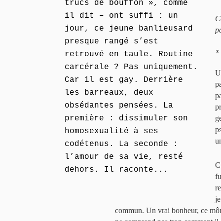
trucs de bouffon », comme
il dit – ont suffi : un
C
jour, ce jeune banlieusard
p
presque rangé s’est
*
retrouvé en taule. Routine
carcérale ? Pas uniquement.
U
Car il est gay. Derrière
p
les barreaux, deux
pa
obsédantes pensées. La
p
première : dissimuler son
ge
p
homosexualité à ses
u
codétenus. La seconde :
l’amour de sa vie, resté
C’
dehors. Il raconte...
f
re
j
commun. Un vrai bonheur, ce môme