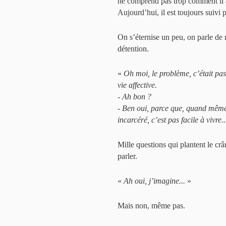
ne comprend pas trop comment il a
Aujourd’hui, il est toujours suivi 
On s’éternise un peu, on parle de
détention.
«
Oh moi, le problème, c’était pas
vie affective.
- Ah bon ?
- Ben oui, parce que, quand même, 
incarcéré, c’est pas facile à vivre..
Mille questions qui plantent le crâ
parler.
«
Ah oui, j’imagine...
»
Mais non, même pas.