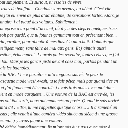
out simplement. Et surtout, tu essaies de vivre.
 trucs de bouffon... Conduite sans permis, au début. C’est vite
 j’ai eu envie de plus d’adrénaline, de sensations fortes. Alors, je
onnaire, j’ai piqué des voitures. Subtilement.
ntreprise a un point d’accueil, où il y a des clefs et quelques trucs
 soit pas gardé, que tu fouines gentiment tout en présentant bien...
 du paraître, pour aboutir à mes fins. Ça marchait. J’aimais que
intelligemment, sans faire de mal aux gens. Et j’aimais aussi
estion, évidemment. J’aurais pu les revendre, toutes celles que j’ai
 fou. Mais je les garais juste devant chez moi, parfois pendant un
nais les bagnoles.
sé la BAC ! Le « paraître » m’a toujours sauvé. Je peux le
casquette mode wesh-wesh, tu te fais péter, mais pas quand t’es en
ù j’ai finalement été contrôlé, j’avais trois potes avec moi dans
ient en mode casquette... Une voiture de la BAC est arrivée, les
us ont fait sortir, nous ont emmenés au poste. Quand je suis arrivé
’a dit : « Toi, tu me rappelles quelque chose... » Il a ramené un
sus ; elle venait d’une caméra vidéo située au siège d’une grosse
hez moi, j’y avais piqué une voiture.
i été déféré immédiatement. Ils m’ont mis du sursis avec mise à