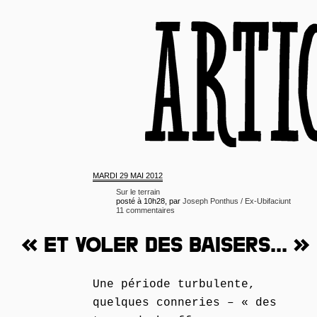
MARDI
29 MAI 2012
Sur le terrain
posté à 10h28, par
Joseph Ponthus / Ex-Ubifaciunt
11 commentaires
« ET VOLER DES BAISERS... »
Une période turbulente,
quelques conneries – « des