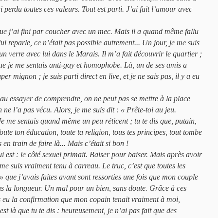
ai perdu toutes ces valeurs. Tout est parti. J’ai fait l’amour avec
ue j’ai fini par coucher avec un mec. Mais il a quand même fallu
ui reparle, ce n’était pas possible autrement... Un jour, je me suis
un verre avec lui dans le Marais. Il m’a fait découvrir le quartier ;
sque je me sentais anti-gay et homophobe. Là, un de ses amis a
er mignon ; je suis parti direct en live, et je ne sais pas, il y a eu
au essayer de comprendre, on ne peut pas se mettre à la place
ne l’a pas vécu. Alors, je me suis dit : « Prête-toi au jeu.
 Je me sentais quand même un peu réticent ; tu te dis que, putain,
oute ton éducation, toute ta religion, tous tes principes, tout tombe
 en train de faire là... Mais c’était si bon !
ui est : le côté sexuel primait. Baiser pour baiser. Mais après avoir
e suis vraiment tenu à carreau. Le truc, c’est que toutes les
» que j’avais faites avant sont ressorties une fois que mon couple
ans la longueur. Un mal pour un bien, sans doute. Grâce à ces
 eu la confirmation que mon copain tenait vraiment à moi,
est là que tu te dis : heureusement, je n’ai pas fait que des