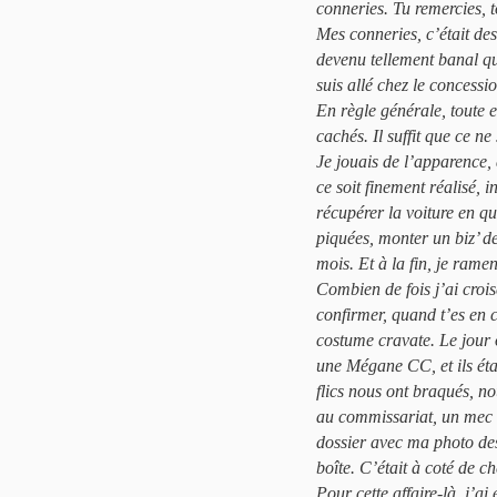
conneries. Tu remercies, t
Mes conneries, c’était des
devenu tellement banal que
suis allé chez le concessi
En règle générale, toute e
cachés. Il suffit que ce ne
Je jouais de l’apparence,
ce soit finement réalisé, 
récupérer la voiture en qu
piquées, monter un biz’ de
mois. Et à la fin, je rame
Combien de fois j’ai croi
confirmer, quand t’es en 
costume cravate. Le jour o
une Mégane CC, et ils éta
flics nous ont braqués, no
au commissariat, un mec m
dossier avec ma photo des
boîte. C’était à coté de c
Pour cette affaire-là, j’a