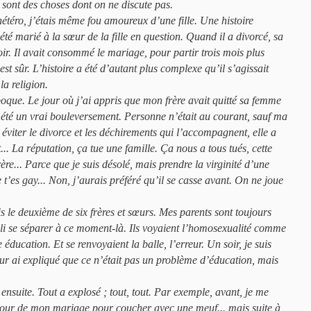
sont des choses dont on ne discute pas.
hétéro, j’étais même fou amoureux d’une fille. Une histoire
té marié à la sœur de la fille en question. Quand il a divorcé, sa
ir. Il avait consommé le mariage, pour partir trois mois plus
c’est sûr. L’histoire a été d’autant plus complexe qu’il s’agissait
la religion.
oque. Le jour où j’ai appris que mon frère avait quitté sa femme
 a été un vrai bouleversement. Personne n’était au courant, sauf ma
r éviter le divorce et les déchirements qui l’accompagnent, elle a
. La réputation, ça tue une famille. Ça nous a tous tués, cette
re... Parce que je suis désolé, mais prendre la virginité d’une
 t’es gay... Non, j’aurais préféré qu’il se casse avant. On ne joue
uis le deuxième de six frères et sœurs. Mes parents sont toujours
illi se séparer à ce moment-là. Ils voyaient l’homosexualité comme
éducation. Et se renvoyaient la balle, l’erreur. Un soir, je suis
eur ai expliqué que ce n’était pas un problème d’éducation, mais
nsuite. Tout a explosé ; tout, tout. Par exemple, avant, je me
e jour de mon mariage pour coucher avec une meuf... mais suite à