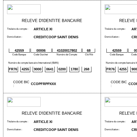
RELEVE D'IDENTITE BANCAIRE
RELEVE 
ARTICLE XI
AR
Titulaire du compte :
Titulaire du compte :
CREDITCOOP SAINT DENIS
CR
Domiciliation :
Domiciliation :
42559
00006
41020017802
68
42559
0
Code Banque
Code Guichet
Numéro de Compte
Clé Rib
Code Banque
Code
Numéro de compte bancaire International (IBAN)
Numéro de compte bancaire In
FR76
4255
9000
0641
0200
1780
268
FR76
4255
900
CODE BIC
CODE BIC
CCOPFRPPXXX
CCO
:
:
RELEVE D'IDENTITE BANCAIRE
RELEVE 
ARTICLE XI
AR
Titulaire du compte :
Titulaire du compte :
CREDITCOOP SAINT DENIS
CR
Domiciliation :
Domiciliation :