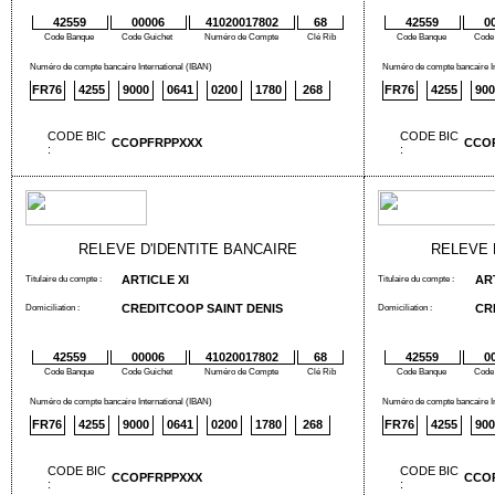
42559
00006
41020017802
68
42559
0
Code Banque
Code Guichet
Numéro de Compte
Clé Rib
Code Banque
Code
Numéro de compte bancaire International (IBAN)
Numéro de compte bancaire In
FR76
4255
9000
0641
0200
1780
268
FR76
4255
900
CODE BIC
CODE BIC
CCOPFRPPXXX
CCO
:
:
RELEVE D'IDENTITE BANCAIRE
RELEVE 
ARTICLE XI
AR
Titulaire du compte :
Titulaire du compte :
CREDITCOOP SAINT DENIS
CR
Domiciliation :
Domiciliation :
42559
00006
41020017802
68
42559
0
Code Banque
Code Guichet
Numéro de Compte
Clé Rib
Code Banque
Code
Numéro de compte bancaire International (IBAN)
Numéro de compte bancaire In
FR76
4255
9000
0641
0200
1780
268
FR76
4255
900
CODE BIC
CODE BIC
CCOPFRPPXXX
CCO
:
: