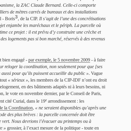
rbanisme, la ZAC Claude Bernard. Celle-ci comporte
lliers de mètres carrés de bureaux et des installations
3
l - Boris
, de la CIP.
Il s’agit de l’une des concrétisations
jet enjambe les maréchaux et le périph. La parcelle où
ime ce projet : il est prévu d’y construire une crèche et
t des logements pas si bon marché, réservés à des revenus
ait bien engagé -
par exemple, le 5 novembre 2009
- à faire
ur reloger la coordination, non seulement pour que [ses
 aussi pour qu’ils puissent accueillir du public »
. Vague
 tout
« sérieux »
, les membres de la CIP-IDF n’ont eu droit
logement, en des bâtiments adaptés ni à leurs besoins, ni
on, le vote en novembre dernier, par le Conseil de Paris,
e
 cité Curial, dans le 19
arrondissement : les
e la Coordination
,
« ne seraient disponibles qu’après une
de des plus brèves : la parcelle concernée doit être
 vert. Nous devrions l’évacuer au printemps ou à
re »
grossier, à l’exact mesure de la politique - toute en