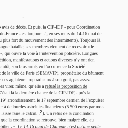
-
op avis de décès. Et puis, la CIP-IDF - pour Coordination
e-de-France - est toujours là, en ses murs du 14-16 quai de
 plus fort du mouvement des Intermittents). Toujours là,
longue bataille, ses membres viennent de recevoir « le
, qui ouvre la voie à l’intervention policière. Longues
ition, manifestations et actions diverses n’y ont rien
 plutôt, son bras armé, en l’occurrence la Société
e la ville de Paris (SEMAVIP), propriétaire du bâtiment
te ces agitateurs trop radicaux à son goût, pas assez
les virer, même, qu’elle a
refusé la proposition de
C’était là la dernière chance de la CIP-IDF, après la
e
 19
arrondissement, le 17 septembre dernier, de l’expulser
r à de lourdes astreintes financières (5 500 euros par mois
2
aisse faire le calcul...
). Un refus de la conciliation
 que la coordination se retrouve, bien malgré elle, au
bilier : «
Le 14-16 quai de Charente n’est qu’une petite