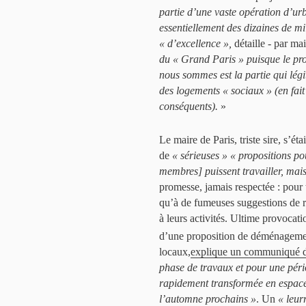
partie d’une vaste opération d’u
essentiellement des dizaines de mi
« d’excellence »,
détaille - par mai
du « Grand Paris » puisque le pro
nous sommes est la partie qui légit
des logements « sociaux » (en fai
conséquents).
»
Le maire de Paris, triste sire, s’ét
de
« sérieuses »
« propositions po
membres] puissent travailler, mais
promesse, jamais respectée : pour
qu’à de fumeuses suggestions de re
à leurs activités. Ultime provocati
d’une proposition de déménagement
locaux,
explique un communiqué d
phase de travaux et pour une pério
rapidement transformée en espace
l’automne prochains »
. Un
« leur