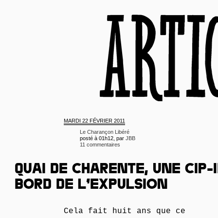
MARDI
22 FÉVRIER 2011
Le Charançon Libéré
posté à 01h12, par
JBB
11 commentaires
QUAI DE CHARENTE, UNE CIP-I
BORD DE L’EXPULSION
Cela fait huit ans que ce