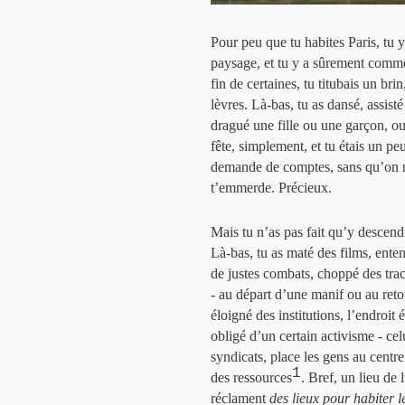
Pour peu que tu habites Paris, tu y 
paysage, et tu y a sûrement comme
fin de certaines, tu titubais un bri
lèvres. Là-bas, tu as dansé, assisté
dragué une fille ou une garçon, ou 
fête, simplement, et tu étais un pe
demande de comptes, sans qu’on ne
t’emmerde. Précieux.
Mais tu n’as pas fait qu’y descend
Là-bas, tu as maté des films, ente
de justes combats, choppé des trac
- au départ d’une manif ou au reto
éloigné des institutions, l’endroit 
obligé d’un certain activisme - celu
syndicats, place les gens au centre
1
des ressources
. Bref, un lieu de
réclament
des lieux pour habiter 