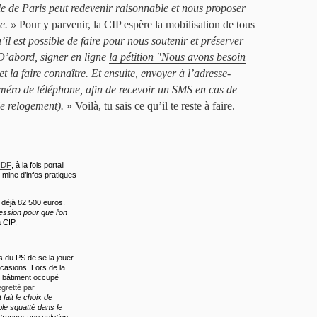
lle de Paris peut redevenir raisonnable et nous proposer
e. »
Pour y parvenir, la CIP espère la mobilisation de tous
il est possible de faire pour nous soutenir et préserver
D’abord, signer en ligne
la pétition "Nous avons besoin
 et la faire connaître. Et ensuite, envoyer à l’adresse-
méro de téléphone, afin de recevoir un SMS en cas de
le relogement).
» Voilà, tu sais ce qu’il te reste à faire.
-IDF
, à la fois portail
t mine d’infos pratiques
t déjà 82 500 euros.
ession pour que l’on
a CIP.
du PS de se la jouer
casions. Lors de la
un bâtiment occupé
egretté par
 fait le choix de
ble squatté dans le