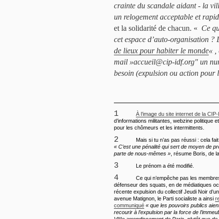
crainte du scandale aidant - la vi
un relogement acceptable et rapid
et la solidarité de chacun. «
Ce qu’
cet espace d’auto-organisation ? 
de lieux pour habiter le monde
« ,
mail »accueil@cip-idf.org" un nu
besoin (expulsion ou action pour 
1
À l’image du site internet de la CIP
d’informations militantes, webzine politique e
pour les chômeurs et les intermittents.
2
Mais si tu n’as pas réussi : cela fai
« C’est une pénalité qui sert de moyen de pr
parte de nous-mêmes »
, résume Boris, de l
3
Le prénom a été modifié.
4
Ce qui n’empêche pas les membres 
défenseur des squats, en de médiatiques oc
récente expulsion du collectif Jeudi Noir d’
avenue Matignon, le Parti socialiste a ainsi
r
communiqué
« que les pouvoirs publics aient
recourir à l’expulsion par la force de l’immeu