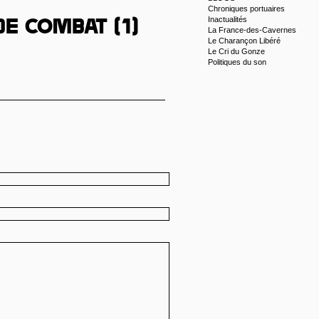
Chroniques portuaires
Inactualités
de combat (1)
La France-des-Cavernes
Le Charançon Libéré
Le Cri du Gonze
Politiques du son