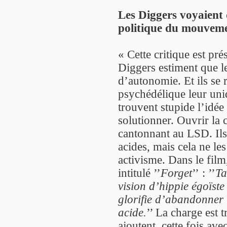
Les Diggers voyaient 
politique du mouvemen
« Cette critique est pr
Diggers estiment que 
d’autonomie. Et ils se r
psychédélique leur uniqu
trouvent stupide l’idée
solutionner. Ouvrir la 
cantonnant au LSD. Ils
acides, mais cela ne le
activisme. Dans le film,
intitulé ’’
Forget
’’ : ’’
Ta
vision d’hippie égoïste
glorifie d’abandonner l
acide.
’’ La charge est t
ajoutent, cette fois ave