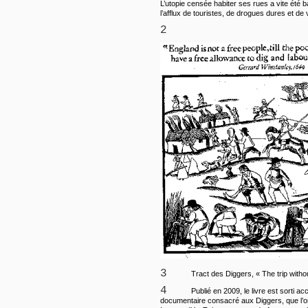
L’utopie censée habiter ses rues a vite été 
l’afflux de touristes, de drogues dures et de 
2
3
Tract des Diggers, « The trip withou
4
Publié en 2009, le livre est sorti 
documentaire consacré aux Diggers, que l’on