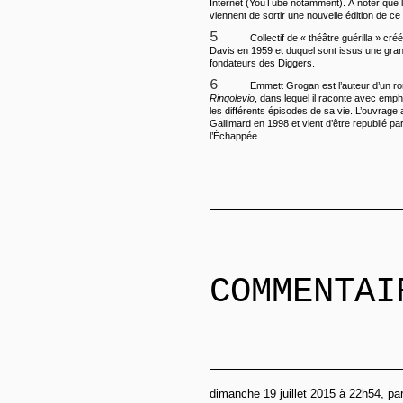
Internet (YouTube notamment). A noter que l
viennent de sortir une nouvelle édition de ce
5
Collectif de « théâtre guérilla » créé
Davis en 1959 et duquel sont issus une gran
fondateurs des Diggers.
6
Emmett Grogan est l’auteur d’un rom
Ringolevio
, dans lequel il raconte avec em
les différents épisodes de sa vie. L’ouvrage 
Gallimard en 1998 et vient d’être republié par
l’Échappée.
COMMENTAI
dimanche 19 juillet 2015 à 22h54, par