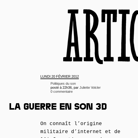
LUNDI
20 FÉVRIER 2012
Politiques du son
posté à 22h36, par
Juliette Volcler
0 commentaire
LA GUERRE EN SON 3D
On connaît l’origine
militaire d’internet et de