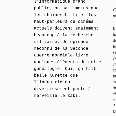
l’informatique grand
public, on sait moins que
C
les chaînes hi-fi et les
p
haut-parleurs de cinéma
actuels doivent également
I
h
beaucoup à la recherche
d
militaire. Un épisode
l
méconnu de la Seconde
s
Guerre mondiale livre
e
quelques éléments de cette
e
généalogie. Oui, ça fait
s
belle lurette que
lu
e
l’industrie du
d
divertissement porte à
c
merveille le kaki.
so
A
M