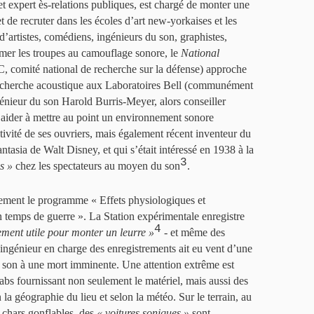
et expert ès-relations publiques, est chargé de monter une
t de recruter dans les écoles d’art new-yorkaises et les
artistes, comédiens, ingénieurs du son, graphistes,
rmer les troupes au camouflage sonore, le
National
comité national de recherche sur la défense) approche
 recherche acoustique aux Laboratoires Bell (communément
génieur du son Harold Burris-Meyer, alors conseiller
’aider à mettre au point un environnement sonore
ivité de ses ouvriers, mais également récent inventeur du
tasia de Walt Disney, et qui s’était intéressé en 1938 à la
3
es »
chez les spectateurs au moyen du son
.
ement le programme « Effets physiologiques et
temps de guerre ». La Station expérimentale enregistre
4
llement utile pour monter un leurre »
- et même des
ingénieur en charge des enregistrements ait eu vent d’une
e son à une mort imminente. Une attention extrême est
abs fournissant non seulement le matériel, mais aussi des
n la géographie du lieu et selon la météo. Sur le terrain, au
 chars gonflables, des
« voitures soniques »
sont