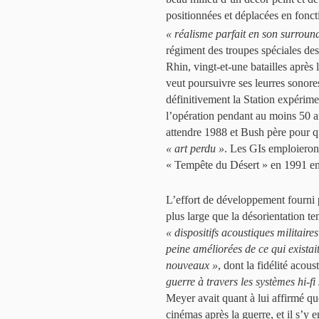
positionnées et déplacées en foncti
« réalisme parfait en son surroun
régiment des troupes spéciales des
Rhin, vingt-et-une batailles après
veut poursuivre ses leurres sonor
définitivement la Station expérime
l’opération pendant au moins 50 ans
attendre 1988 et Bush père pour 
« art perdu »
. Les GIs emploieron
« Tempête du Désert » en 1991 en 
L’effort de développement fourni p
plus large que la désorientation t
« dispositifs acoustiques militair
peine améliorées de ce qui existai
nouveaux »
, dont la fidélité acou
guerre à travers les systèmes hi-fi
Meyer avait quant à lui affirmé qu
cinémas après la guerre, et il s’y