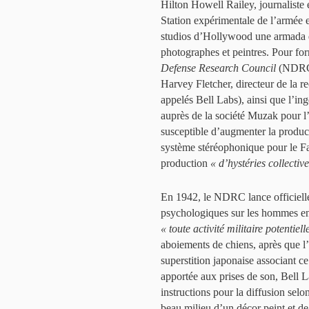
Hilton Howell Railey, journaliste 
Station expérimentale de l’armée e
studios d’Hollywood une armada d’
photographes et peintres. Pour fo
Defense Research Council
(NDRC, 
Harvey Fletcher, directeur de la
appelés Bell Labs), ainsi que l’in
auprès de la société Muzak pour l
susceptible d’augmenter la product
système stéréophonique pour le Fan
production
« d’hystéries collectiv
En 1942, le NDRC lance officiell
psychologiques sur les hommes en 
« toute activité militaire potentie
aboiements de chiens, après que l’
superstition japonaise associant c
apportée aux prises de son, Bell L
instructions pour la diffusion selo
beau milieu d’un décor peint et de