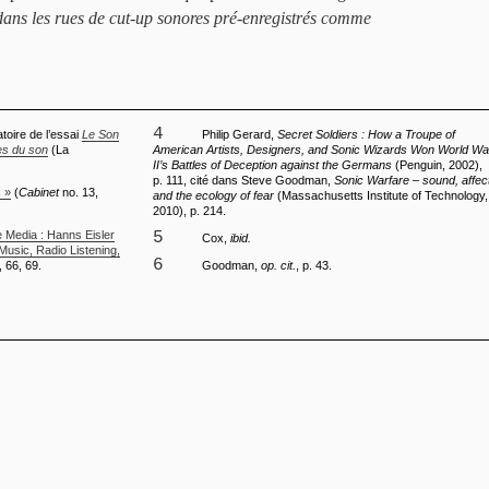
dans les rues de cut-up sonores pré-enregistrés comme
4
atoire de l’essai
Le Son
Philip Gerard,
Secret Soldiers : How a Troupe of
res du son
(La
American Artists, Designers, and Sonic Wizards Won World Wa
II’s Battles of Deception against the Germans
(Penguin, 2002),
p. 111, cité dans Steve Goodman,
Sonic Warfare – sound, affec
s »
(
Cabinet
no. 13,
and the ecology of fear
(Massachusetts Institute of Technology,
2010), p. 214.
 Media : Hanns Eisler
5
Cox,
ibid.
Music, Radio Listening,
6
, 66, 69.
Goodman,
op. cit.
, p. 43.