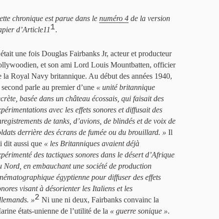
ette chronique est parue dans le
numéro 4
de la version
1
apier d’Article11
.
l était une fois Douglas Fairbanks Jr, acteur et producteur
ollywoodien, et son ami Lord Louis Mountbatten, officier
e la Royal Navy britannique. Au début des années 1940,
e second parle au premier d’une
« unité britannique
ecrète, basée dans un château écossais, qui faisait des
xpérimentations avec les effets sonores et diffusait des
nregistrements de tanks, d’avions, de blindés et de voix de
oldats derrière des écrans de fumée ou du brouillard. »
Il
i dit aussi que
« les Britanniques avaient déjà
xpérimenté des tactiques sonores dans le désert d’Afrique
u Nord, en embauchant une société de production
inématographique égyptienne pour diffuser des effets
nores visant à désorienter les Italiens et les
2
llemands. »
Ni une ni deux, Fairbanks convainc la
arine états-unienne de l’utilité de la
« guerre sonique »
.