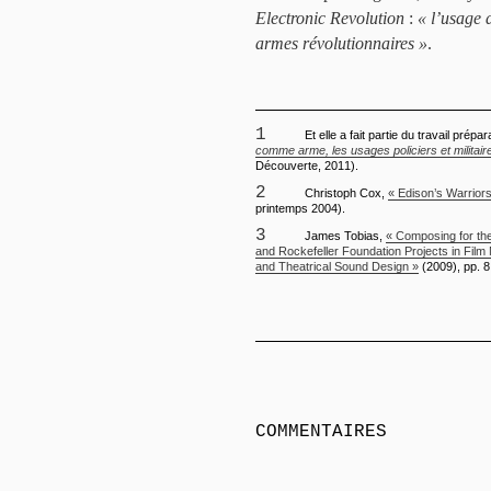
Electronic Revolution
:
« l’usage 
armes révolutionnaires »
.
1
Et elle a fait partie du travail prépar
comme arme, les usages policiers et militai
Découverte, 2011).
2
Christoph Cox,
« Edison’s Warrior
printemps 2004).
3
James Tobias,
« Composing for the
and Rockefeller Foundation Projects in Film 
and Theatrical Sound Design »
(2009), pp. 8
COMMENTAIRES