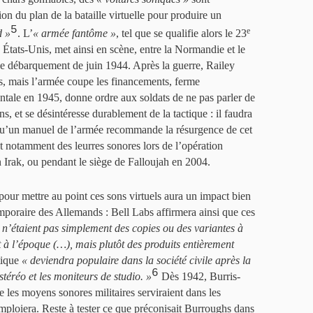
on du plan de la bataille virtuelle pour produire un
5
e
d »
. L’
« armée fantôme »
, tel que se qualifie alors le 23
 États-Unis, met ainsi en scène, entre la Normandie et le
 le débarquement de juin 1944. Après la guerre, Railey
es, mais l’armée coupe les financements, ferme
ntale en 1945, donne ordre aux soldats de ne pas parler de
, et se désintéresse durablement de la tactique : il faudra
qu’un manuel de l’armée recommande la résurgence de cet
t notamment des leurres sonores lors de l’opération
Irak, ou pendant le siège de Falloujah en 2004.
our mettre au point ces sons virtuels aura un impact bien
emporaire des Allemands : Bell Labs affirmera ainsi que ces
es n’étaient pas simplement des copies ou des variantes à
t à l’époque (…), mais plutôt des produits entièrement
stique
« deviendra populaire dans la société civile après la
6
 stéréo et les moniteurs de studio. »
Dès 1942, Burris-
e les moyens sonores militaires serviraient dans les
 emploiera. Reste à tester ce que préconisait Burroughs dans