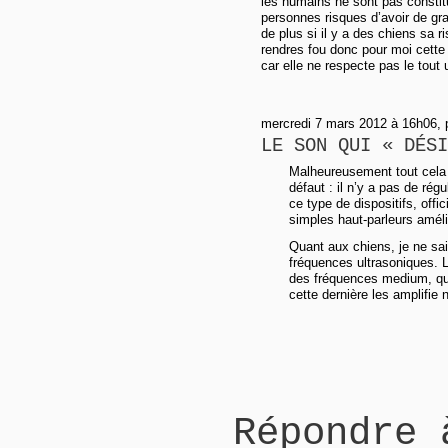
les humains ne sont pas constit
personnes risques d’avoir de gr
de plus si il y a des chiens sa 
rendres fou donc pour moi cette t
car elle ne respecte pas le tout
mercredi 7 mars 2012 à 16h06, p
LE SON QUI « DÉSI
Malheureusement tout cela es
défaut : il n’y a pas de régu
ce type de dispositifs, of
simples haut-parleurs améli
Quant aux chiens, je ne sais
fréquences ultrasoniques. 
des fréquences medium, qui 
cette dernière les amplifie 
Répondre 