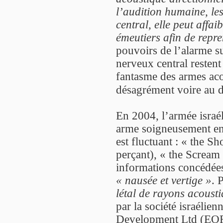
l’audition humaine, les
central, elle peut affai
émeutiers afin de repre
pouvoirs de l’alarme su
nerveux central restent
fantasme des armes aco
désagrément voire au d
En 2004, l’armée israél
arme soigneusement en
est fluctuant : « the Sho
perçant), « the Scream 
informations concédées p
« nausée et vertige »
. 
létal de rayons acousti
par la société israélie
Development Ltd (EORD