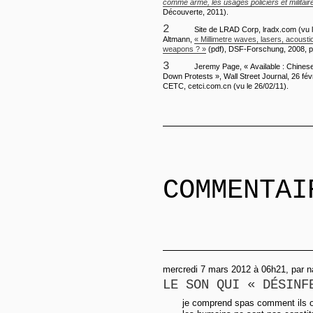
comme arme, les usages policiers et militai
Découverte, 2011).
2
Site de LRAD Corp, lradx.com (vu l
Altmann,
« Millimetre waves, lasers, acoustic
weapons ? »
(pdf), DSF-Forschung, 2008, p
3
Jeremy Page, « Available : Chinese
Down Protests », Wall Street Journal, 26 févr
CETC, cetci.com.cn (vu le 26/02/11).
COMMENTAI
mercredi 7 mars 2012 à 06h21, par 
LE SON QUI « DÉSINF
je comprend spas comment ils ont