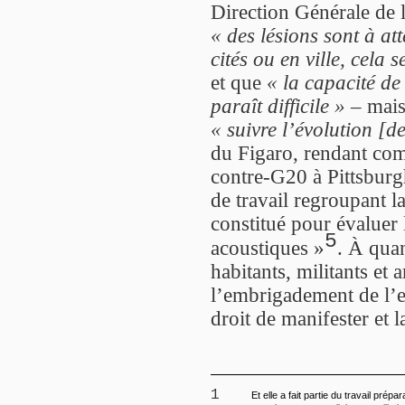
Direction Générale de
« des lésions sont à a
cités ou en ville, cela 
et que
« la capacité de 
paraît difficile »
– mais
« suivre l’évolution [d
du Figaro, rendant co
contre-G20 à Pittsburg
de travail regroupant l
constitué pour évaluer 
5
acoustiques »
. À qua
habitants, militants et
l’embrigadement de l’e
droit de manifester et la
1
Et elle a fait partie du travail prépar