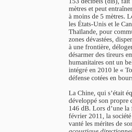
153 décibels (dB), fait
mètres et peut entraîne
à moins de 5 mètres. Le
les États-Unis et le Ca
Thaïlande, pour commu
zones dévastées, dispers
à une frontière, délog
désarmer des tireurs e
humanitaires ont un b
intégré en 2010 le « To
défense cotées en bours
La Chine, qui s’était 
développé son propre d
146 dB. Lors d’une la
février 2011, la sociét
vanté les mérites de s
acoustique directionnel