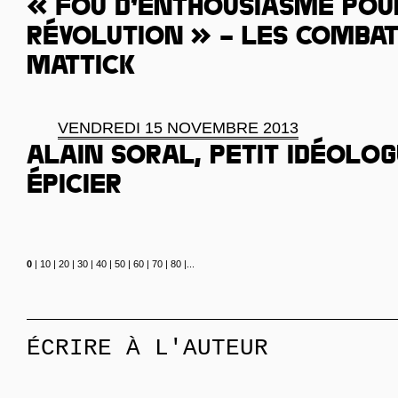
« Fou d’enthousiasme pou
révolution » – les combat
Mattick
VENDREDI 15 NOVEMBRE 2013
Alain Soral, petit idéolo
épicier
0
|
10
|
20
|
30
|
40
|
50
|
60
|
70
|
80
|
...
ÉCRIRE À L'AUTEUR