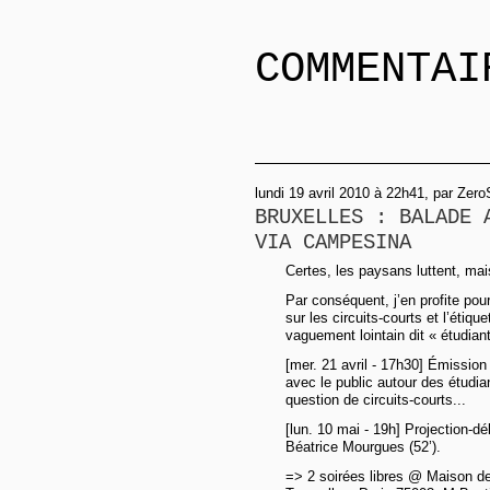
COMMENTAI
lundi 19 avril 2010 à 22h41, par Zero
BRUXELLES : BALADE 
VIA CAMPESINA
Certes, les paysans luttent, mais 
Par conséquent, j’en profite po
sur les circuits-courts et l’étiq
vaguement lointain dit « étudian
[mer. 21 avril - 17h30] Émissio
avec le public autour des étudia
question de circuits-courts...
[lun. 10 mai - 19h] Projection-d
Béatrice Mourgues (52’).
=> 2 soirées libres @ Maison des