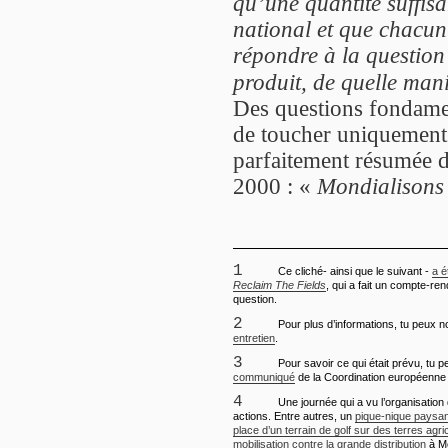
qu’une quantité suffisa
national et que chacun 
répondre à la question
produit, de quelle mani
Des questions fondamen
de toucher uniquement
parfaitement résumée d
2000 : «
Mondialisons l
1
Ce cliché- ainsi que le suivant -
a é
Reclaim The Fields
, qui a fait un compte-ren
question.
2
Pour plus d’informations, tu peux 
entretien
.
3
Pour savoir ce qui était prévu, tu p
communiqué
de la Coordination européenne
4
Une journée qui a vu l’organisatio
actions. Entre autres, un
pique-nique paysan
place d’un terrain de golf sur des terres agri
mobilisation contre la grande distribution
à M