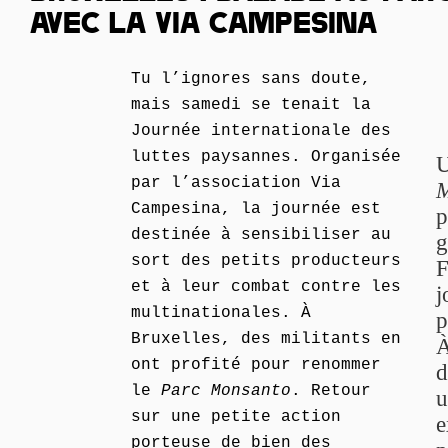
AVEC LA VIA CAMPESINA
Tu l’ignores sans doute,
mais samedi se tenait la
Journée internationale des
luttes paysannes. Organisée
U
par l’association Via
M
Campesina, la journée est
p
destinée à sensibiliser au
g
sort des petits producteurs
F
et à leur combat contre les
j
multinationales. À
p
Bruxelles, des militants en
À
ont profité pour renommer
d
le
Parc Monsanto
. Retour
u
sur une petite action
e
porteuse de bien des