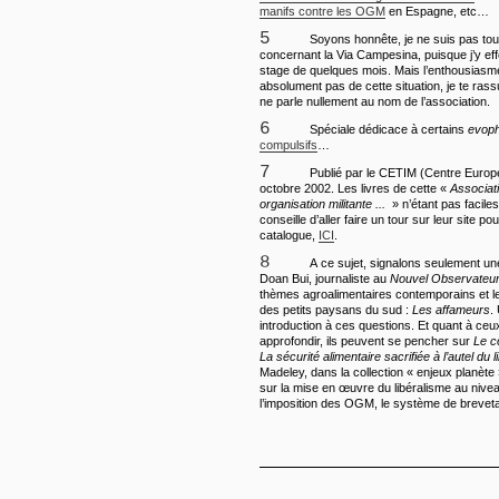
manifs contre les OGM
en Espagne, etc…
5
Soyons honnête, je ne suis pas tout 
concernant la Via Campesina, puisque j’y ef
stage de quelques mois. Mais l’enthousiasm
absolument pas de cette situation, je te rass
ne parle nullement au nom de l’association.
6
Spéciale dédicace à certains
evoph
compulsifs
…
7
Publié par le CETIM (Centre Europ
octobre 2002. Les livres de cette «
Associa
organisation militante ...
» n’étant pas faciles
conseille d’aller faire un tour sur leur site po
catalogue,
ICI
.
8
A ce sujet, signalons seulement u
Doan Bui, journaliste au
Nouvel Observateu
thèmes agroalimentaires contemporains et le
des petits paysans du sud :
Les affameurs
.
introduction à ces questions. Et quant à ceu
approfondir, ils peuvent se pencher sur
Le c
La sécurité alimentaire sacrifiée à l’autel du
Madeley, dans la collection « enjeux planète »
sur la mise en œuvre du libéralisme au niveau
l’imposition des OGM, le système de breveta