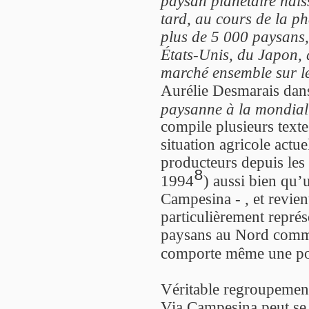
paysan planétaire nais
tard, au cours de la p
plus de 5 000 paysans
États-Unis, du Japon, 
marché ensemble sur 
Aurélie Desmarais da
paysanne à la mondiali
compile plusieurs texte
situation agricole actue
producteurs depuis les
8
1994
) aussi bien qu’u
Campesina - , et revient
particulièrement repré
paysans au Nord comme
comporte même une pos
Véritable regroupement
Via Campesina peut se 