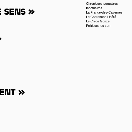
Chroniques portuaires
Inactualités
e sens »
La France-des-Cavernes
Le Charançon Libéré
Le Cri du Gonze
Politiques du son
»
rent »