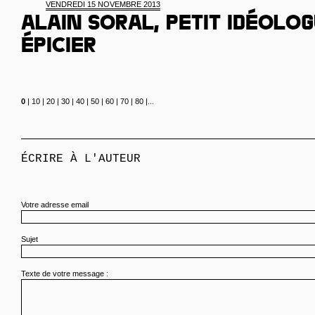
VENDREDI 15 NOVEMBRE 2013
Alain Soral, petit idéolo
épicier
0
|
10
|
20
|
30
|
40
|
50
|
60
|
70
|
80
|
...
ÉCRIRE À L'AUTEUR
Votre adresse email
Sujet
Texte de votre message :