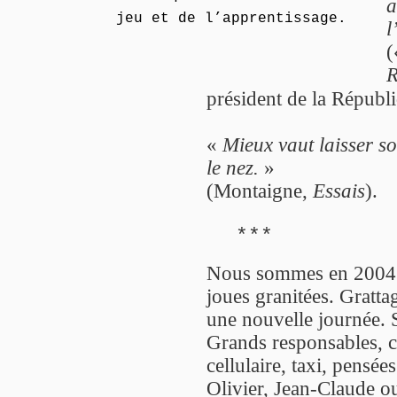
a
jeu et de l’apprentissage.
l
R
président de la Républ
«
Mieux vaut laisser s
le nez.
»
(Montaigne,
Essais
).
***
Nous sommes en 2004.
joues granitées. Grattag
une nouvelle journée. S
Grands responsables, c
cellulaire, taxi, pensées
Olivier, Jean-Claude o