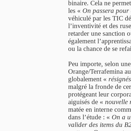
binaire. Cela ne perme
les «
On passera pour c
véhiculé par les TIC dé
l’inventivité et des ru
retarder une sanction o
également l’apprentissa
ou la chance de se refai
Peu importe, selon une
Orange/Terrafemina aup
globalement «
résigné
malgré la fronde de cert
protégeant leur corpora
aiguisés de «
nouvelle 
matée en interne comme
dans l’étude : «
On a u
valider des items du B2