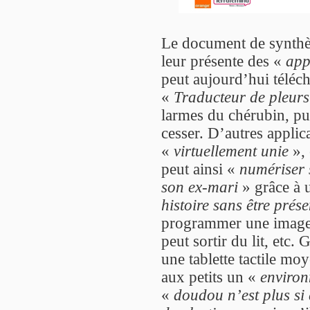
Le document de synthè
leur présente des «
app
peut aujourd’hui téléch
«
Traducteur de pleurs
larmes du chérubin, pui
cesser. D’autres applica
«
virtuellement unie
», 
peut ainsi «
numériser s
son ex-mari
» grâce à u
histoire sans être prése
programmer une image d
peut sortir du lit, etc.
une tablette tactile mo
aux petits un «
environ
«
doudou n’est plus si