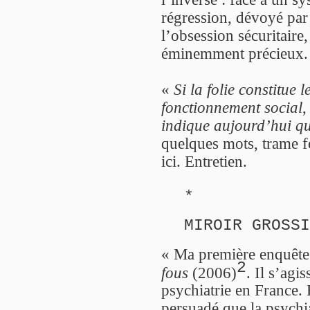
régression, dévoyé par 
l’obsession sécuritaire
éminemment précieux.
«
Si la folie constitue 
fonctionnement social
,
indique aujourd’hui qu
quelques mots, trame f
ici. Entretien.
*
MIROIR GROSSI
« Ma première enquête s
2
fous
(2006)
. Il s’agi
psychiatrie en France. 
persuadé que la psychia