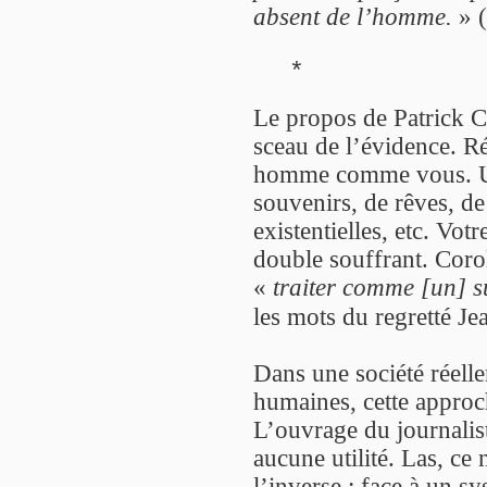
absent de l’homme.
» (
*
Le propos de Patrick 
sceau de l’évidence. R
homme comme vous. Un
souvenirs, de rêves, d
existentielles, etc. Vot
double souffrant. Coroll
«
traiter comme [un] s
les mots du regretté J
Dans une société réell
humaines, cette approch
L’ouvrage du journalis
aucune utilité. Las, ce 
l’inverse : face à un s