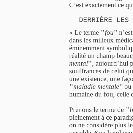
C’est exactement ce qui
DERRIÈRE LES 
« Le terme ’’
fou
’’ n’es
dans les milieux médic
éminemment symbolique
réalité un champ beauco
mental
’’, aujourd’hui 
souffrances de celui q
une existence, une fa
’’
maladie mentale
’’ ou
humaine du fou, celle
Prenons le terme de ’’
h
pleinement à ce paradi
on ne considère plus 
variable. Son handicap 