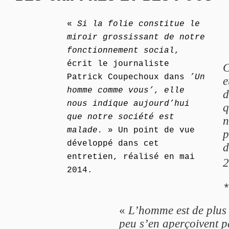
«
Si la folie constitue le
miroir grossissant de notre
fonctionnement social
,
écrit le journaliste
C
Patrick Coupechoux dans
’Un
e
homme comme vous’
,
elle
d
nous indique aujourd’hui
q
que notre société est
n
malade.
» Un point de vue
p
développé dans cet
d
entretien, réalisé en mai
2
2014.
«
L’homme est de plus 
peu s’en aperçoivent p