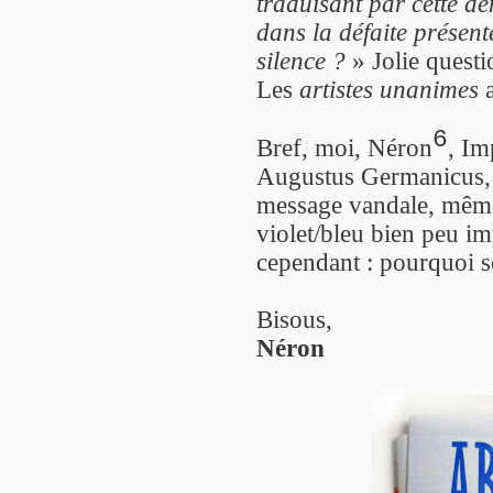
traduisant par cette dé
dans la défaite présente
silence ?
» Jolie questi
Les
artistes unanimes
a
6
Bref, moi, Néron
, Im
Augustus Germanicus, d
message vandale, même
violet/bleu bien peu i
cependant : pourquoi se 
Bisous,
Néron