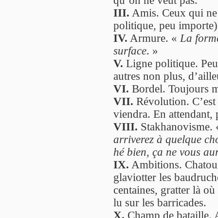
qu’on ne veut pas.
III.
Amis. Ceux qui ne 
politique, peu importe)
IV.
Armure. «
La forme
surface
. »
V.
Ligne politique. Peu
autres non plus, d’aille
VI.
Bordel. Toujours mi
VII.
Révolution. C’est é
viendra. En attendant,
VIII.
Stakhanovisme.
arriverez à quelque ch
hé bien, ça ne vous au
IX.
Ambitions. Chatouil
glaviotter les baudruch
centaines, gratter là où 
lu sur les barricades.
X.
Champ de bataille. A