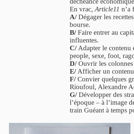
déchéance économique.
En vrac,
Article11
n’a f
A/
Dégager les recettes
bourse.
B/
Faire entrer au capit
influentes.
C/
Adapter le contenu é
people, sexe, foot, rag
D/
Ouvrir les colonnes 
E/
Afficher un contenu 
F/
Convier quelques gra
Rioufoul, Alexandre Ad
G/
Développer des stra
l’époque – à l’image 
train Guéant à temps p