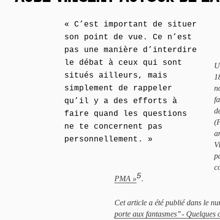
« C’est important de situer
son point de vue. Ce n’est
pas une manière d’interdire
le débat à ceux qui sont
U
situés ailleurs, mais
1
simplement de rappeler
n
fa
qu’il y a des efforts à
d
faire quand les questions
(
ne te concernent pas
a
personnellement. »
V
p
c
5
PMA »
.
Cet article a été publié dans le n
porte aux fantasmes’’ - Quelques c