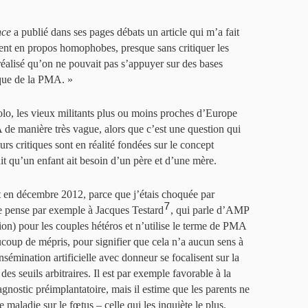
nce
a publié dans ses pages débats un article qui m’a fait
saient en propos homophobes, presque sans critiquer les
 réalisé qu’on ne pouvait pas s’appuyer sur des bases
ique de la PMA. »
lo, les vieux militants plus ou moins proches d’Europe
 de manière très vague, alors que c’est une question qui
eurs critiques sont en réalité fondées sur le concept
it qu’un enfant ait besoin d’un père et d’une mère.
t en décembre 2012, parce que j’étais choquée par
7
e pense par exemple à Jacques Testard
, qui parle d’AMP
ion) pour les couples hétéros et n’utilise le terme de PMA
coup de mépris, pour signifier que cela n’a aucun sens à
sémination artificielle avec donneur se focalisent sur la
des seuils arbitraires. Il est par exemple favorable à la
agnostic préimplantatoire, mais il estime que les parents ne
 maladie sur le fœtus – celle qui les inquiète le plus.