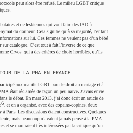
protocole peut alors être refusé. Le milieu LGBT critique
iques.
ataires et de lesbiennes qui vont faire des IAD à
nymat du donneur. Cela signifie qu’à sa majorité, l’enfant
informations sur lui. Ces femmes ne veulent pas d’un bébé
 sur catalogue. C’est tout à fait l’inverse de ce que
e Cryos, qui a des critères de choix horribles, qu’ils
TOUR DE LA PMA EN FRANCE
participé aux manifs LGBT pour le droit au mariage et à
 PMA était réclamée de façon un peu naïve. J’avais envie
dans le débat. En mars 2013, j’ai donc écrit un article de
6
e
, et on a organisé, avec des copains-copines, deux
r
à Paris. Les discussions étaient constructives. Quelques
rulente, mais beaucoup n’avaient jamais pensé à la PMA
et se montraient très intéressées par la critique qu’on