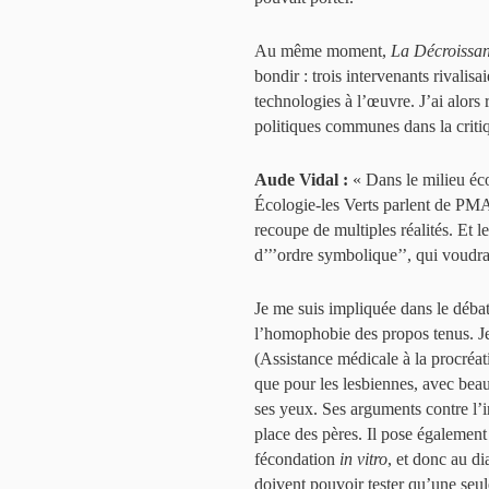
Au même moment,
La Décroissa
bondir : trois intervenants rivali
technologies à l’œuvre. J’ai alors
politiques communes dans la crit
Aude Vidal :
« Dans le milieu éco
Écologie-les Verts parlent de PMA
recoupe de multiples réalités. Et l
d’’’ordre symbolique’’, qui voudra
Je me suis impliquée dans le déba
l’homophobie des propos tenus. J
(Assistance médicale à la procréat
que pour les lesbiennes, avec beau
ses yeux. Ses arguments contre l’in
place des pères. Il pose également 
fécondation
in vitro
, et donc au di
doivent pouvoir tester qu’une seule