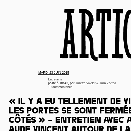
MARDI
23 JUIN 2015
Entretiens
posté à 10h43, par
Juliette Volcler & Julia Zortea
10 commentaires
« IL Y A EU TELLEMENT DE 
LES PORTES SE SONT FERMÉ
CÔTÉS » – ENTRETIEN AVEC A
AUDE VINCENT AUTOUR DE L