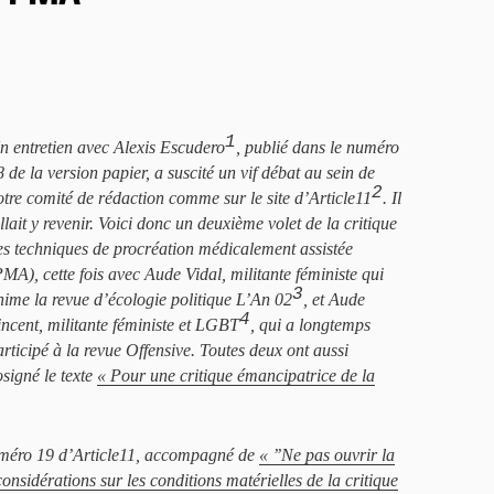
1
n entretien avec Alexis Escudero
, publié dans le numéro
8 de la version papier, a suscité un vif débat au sein de
2
otre comité de rédaction comme sur le site d’Article11
. Il
llait y revenir. Voici donc un deuxième volet de la critique
es techniques de procréation médicalement assistée
PMA), cette fois avec Aude Vidal, militante féministe qui
3
nime la revue d’écologie politique L’An 02
, et Aude
4
incent, militante féministe et LGBT
, qui a longtemps
articipé à la revue Offensive. Toutes deux ont aussi
osigné le texte
« Pour une critique émancipatrice de la
uméro 19 d’
Article11
, accompagné de
« ’’Ne pas ouvrir la
onsidérations sur les conditions matérielles de la critique