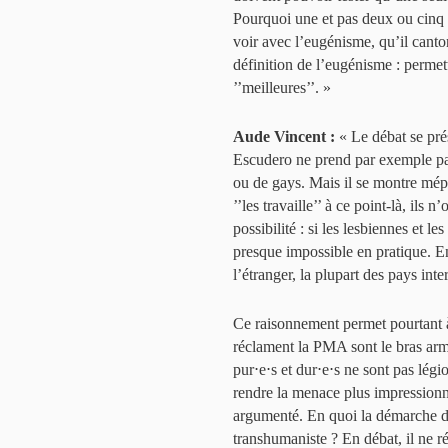
Pourquoi une et pas deux ou cinq ?
voir avec l’eugénisme, qu’il canto
définition de l’eugénisme : permet
’’meilleures’’. »
Aude Vincent :
« Le débat se prés
Escudero ne prend par exemple pas
ou de gays. Mais il se montre mépri
’’les travaille’’ à ce point-là, ils 
possibilité : si les lesbiennes et le
presque impossible en pratique. En
l’étranger, la plupart des pays in
Ce raisonnement permet pourtant à
réclament la PMA sont le bras arm
pur⋅e⋅s et dur⋅e⋅s ne sont pas lé
rendre la menace plus impressionn
argumenté. En quoi la démarche d’
transhumaniste ? En débat, il ne r