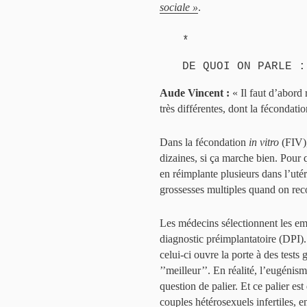
sociale »
.
*
DE QUOI ON PARLE :
Aude Vincent :
« Il faut d’abord
très différentes, dont la fécondation
Dans la fécondation
in vitro
(FIV),
dizaines, si ça marche bien. Pour 
en réimplante plusieurs dans l’uté
grossesses multiples quand on reco
Les médecins sélectionnent les emb
diagnostic préimplantatoire (DPI). 
celui-ci ouvre la porte à des tests
’’meilleur’’. En réalité, l’eugénism
question de palier. Et ce palier es
couples hétérosexuels infertiles, en