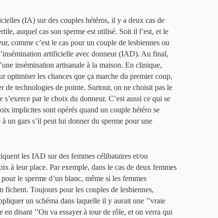
cielles (IA) sur des couples hétéros, il y a deux cas de
ile, auquel cas son sperme est utilisé. Soit il l’est, et le
eur, comme c’est le cas pour un couple de lesbiennes ou
insémination artificielle avec donneur (IAD). Au final,
une insémination artisanale à la maison. En clinique,
pour optimiser les chances que ça marche du premier coup,
r de technologies de pointe. Surtout, on ne choisit pas le
e s’exerce par le choix du donneur. C’est aussi ce qui se
hoix implicites sont opérés quand un couple hétéro se
à un gars s’il peut lui donner du sperme pour une
tiquent les IAD sur des femmes célibataires et/ou
hoix à leur place. Par exemple, dans le cas de deux femmes
t pour le sperme d’un blanc, même si les femmes
en fichent. Toujours pour les couples de lesbiennes,
pliquer un schéma dans laquelle il y aurait une ’’vraie
e en disant ’’On va essayer à tour de rôle, et on verra qui