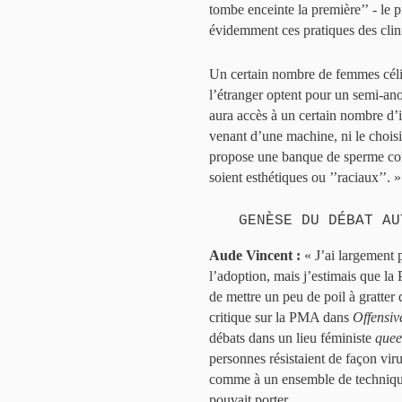
tombe enceinte la première’’ - le 
évidemment ces pratiques des clin
Un certain nombre de femmes célib
l’étranger optent pour un semi-ano
aura accès à un certain nombre d’
venant d’une machine, ni le choisir
propose une banque de sperme comm
soient esthétiques ou ’’raciaux’’. »
GENÈSE DU DÉBAT AU
Aude Vincent :
« J’ai largement 
l’adoption, mais j’estimais que la
de mettre un peu de poil à gratter 
critique sur la PMA dans
Offensiv
débats dans un lieu féministe
quee
personnes résistaient de façon vi
comme à un ensemble de techniques 
pouvait porter.