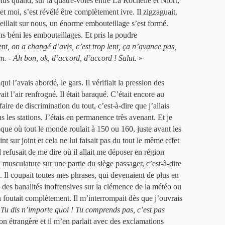
lus quand, sur la quatre-voies entre La Rochelle et Niort,
et moi, s’est révélé être complètement ivre. Il zigzaguait.
illait sur nous, un énorme embouteillage s’est formé.
s béni les embouteillages. Et pris la poudre
nt, on a changé d’avis, c’est trop lent, ça n’avance pas,
n. - Ah bon, ok, d’accord, d’accord ! Salut.
»
qui l’avais abordé, le gars. Il vérifiait la pression des
it l’air renfrogné. Il était baraqué. C’était encore au
aire de discrimination du tout, c’est-à-dire que j’allais
 les stations. J’étais en permanence très avenant. Et je
oque où tout le monde roulait à 150 ou 160, juste avant les
t sur joint et cela ne lui faisait pas du tout le même effet
 refusait de me dire où il allait me déposer en région
t sa musculature sur une partie du siège passager, c’est-à-dire
 Il coupait toutes mes phrases, qui devenaient de plus en
is des banalités inoffensives sur la clémence de la météo ou
’en foutait complètement. Il m’interrompait dès que j’ouvrais
 Tu dis n’importe quoi ! Tu comprends pas, c’est pas
gion étrangère et il m’en parlait avec des exclamations