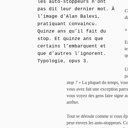
les auto-stoppeurs n’ont
pas dit leur dernier mot. À
C
l’image d’Alan Balevi,
d
pratiquant convaincu.
*
Quinze ans qu’il fait du
stop. Et quinze ans que
E
certains l’embarquent et
t
que d’autres l’ignorent.
q
Typologie, opus 3.
U
p
stop ?
» La plupart du temps, vo
vous avez fait une exception parce
vous voyez des gens faire signe a
arrêter.
Tout se déroule comme si vous épr
peur envers les auto-stoppeurs. Co