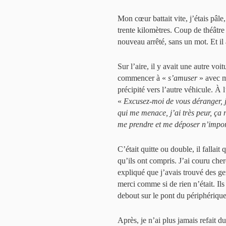
Mon cœur battait vite, j’étais pâle
trente kilomètres. Coup de théâtre :
nouveau arrêté, sans un mot. Et il 
Sur l’aire, il y avait une autre voi
commencer à «
s’amuser
» avec mo
précipité vers l’autre véhicule. À l
«
Excusez-moi de vous déranger, je
qui me menace, j’ai très peur, ça n
me prendre et me déposer n’impor
C’était quitte ou double, il fallait
qu’ils ont compris. J’ai couru cher
expliqué que j’avais trouvé des gen
merci comme si de rien n’était. Ils 
debout sur le pont du périphérique 
Après, je n’ai plus jamais refait d