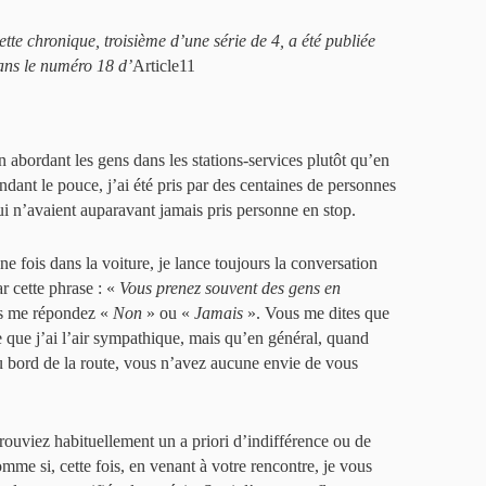
ette chronique, troisième d’une série de 4, a été publiée
ans le numéro 18 d’
Article11
n abordant les gens dans les stations-services plutôt qu’en
endant le pouce, j’ai été pris par des centaines de personnes
ui n’avaient auparavant jamais pris personne en stop.
ne fois dans la voiture, je lance toujours la conversation
ar cette phrase : «
Vous prenez souvent des gens en
us me répondez «
Non
» ou «
Jamais
». Vous me dites que
 que j’ai l’air sympathique, mais qu’en général, quand
u bord de la route, vous n’avez aucune envie de vous
ouviez habituellement un a priori d’indifférence ou de
mme si, cette fois, en venant à votre rencontre, je vous