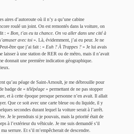
ites aires d’autoroute où il n’y a qu’une cabine
 encore roulé un joint. On est remontés dans la voiture, on
dit : «
Bon, t’as eu ta chance. On va aller dans une cité à
s’amuser avec toi
». Là, évidemment, j’ai eu peur. Je ne
Peut-être que j’ai fait : «
Euh ? À Trappes ?
» Je lui avais
me laisser à une station de RER ou de métro, mais il n’avait
 me donnait une première indication géographique.
cieux.
ument qu’au péage de Saint-Arnoult, je me débrouille pour
s de badge de «
télépéage
» permettant de ne pas stopper
re, et à cette époque presque personne n’en avait. Il allait
er. Que ce soit avec une carte bleue ou du liquide, il y
elques secondes durant lequel la voiture serait à l’arrêt.
re. Je le prendrais si je pouvais, mais la priorité était de
rps à l’extérieur du véhicule. Je me suis demandé s’il
ma serrure. Et s’il m’empêcherait de descendre.