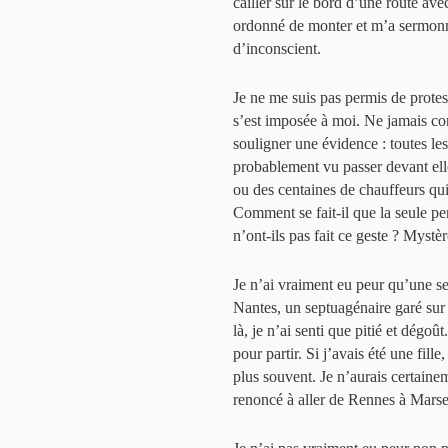
cailler sur le bord d’une route ave
ordonné de monter et m’a sermonné. 
d’inconscient.
Je ne me suis pas permis de protes
s’est imposée à moi. Ne jamais cont
souligner une évidence : toutes les
probablement vu passer devant elle
ou des centaines de chauffeurs qui 
Comment se fait-il que la seule per
n’ont-ils pas fait ce geste ? Mystèr
Je n’ai vraiment eu peur qu’une seu
Nantes, un septuagénaire garé sur l
là, je n’ai senti que pitié et dégoût
pour partir. Si j’avais été une fille
plus souvent. Je n’aurais certaineme
renoncé à aller de Rennes à Marsei