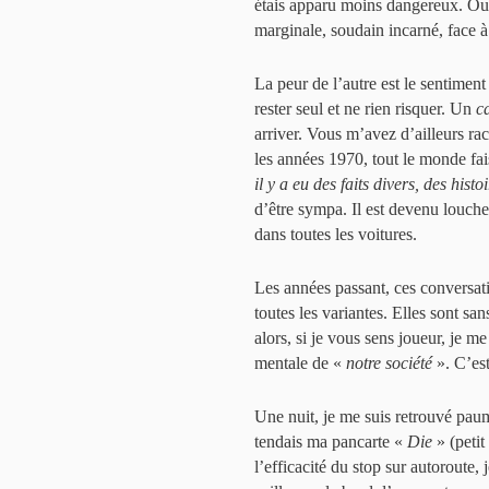
étais apparu moins dangereux. Ou p
marginale, soudain incarné, face à
La peur de l’autre est le sentimen
rester seul et ne rien risquer. Un
c
arriver. Vous m’avez d’ailleurs rac
les années 1970, tout le monde fai
il y a eu des faits divers, des histo
d’être sympa. Il est devenu louche
dans toutes les voitures.
Les années passant, ces conversat
toutes les variantes. Elles sont san
alors, si je vous sens joueur, je m
mentale de «
notre société
». C’est
Une nuit, je me suis retrouvé paum
tendais ma pancarte «
Die
» (petit
l’efficacité du stop sur autoroute,