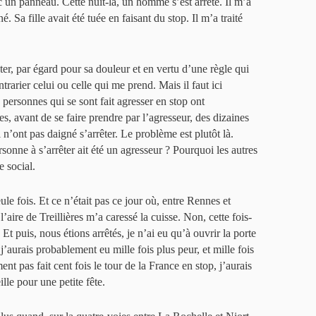
c un panneau. Cette nuit-là, un homme s’est arrêté. Il m’a
Sa fille avait été tuée en faisant du stop. Il m’a traité
ter, par égard pour sa douleur et en vertu d’une règle qui
rarier celui ou celle qui me prend. Mais il faut ici
 personnes qui se sont fait agresser en stop ont
s, avant de se faire prendre par l’agresseur, des dizaines
n’ont pas daigné s’arrêter. Le problème est plutôt là.
sonne à s’arrêter ait été un agresseur ? Pourquoi les autres
e social.
le fois. Et ce n’était pas ce jour où, entre Rennes et
’aire de Treillières m’a caressé la cuisse. Non, cette fois-
. Et puis, nous étions arrêtés, je n’ai eu qu’à ouvrir la porte
, j’aurais probablement eu mille fois plus peur, et mille fois
nt pas fait cent fois le tour de la France en stop, j’aurais
lle pour une petite fête.