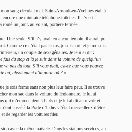
, mon sang circulait mal. Saint-Arnoult-en-Yvelines était à
 encore une mini-aire téléphone-toilettes. Il s’y est à
a roulé un joint, au volant, portière fermée.
ture. Une seule. S’il n’y avait eu aucun témoin, il aurait pu
i. Comme ce n’était pas le cas, je suis sorti et je me suis
’intérieur, un couple de sexagénaires. Je leur ai dit :
 fais du stop et là je suis dans la voiture de quelqu’un
e va pas du tout. S’il vous plaît, est-ce que vous pouvez
te où, absolument n’importe où ?
»
 que je sois ferme sans non plus leur faire peur. Il se trouve
cher mon sac dans la voiture du légionnaire, je lui ai
s qui m’emmenaient à Paris et je lui ai dit au revoir et
m’ont laissé à la Porte d’Italie. C’était merveilleux d’être
et de regarder les voitures filer.
u stop avec la même naïveté. Dans les stations services, au