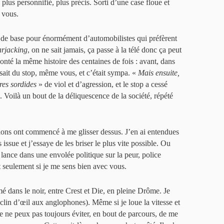
lus personnifié, plus précis. Sorti d’une case floue et
 vous.
t de base pour énormément d’automobilistes qui préfèrent
arjacking
, on ne sait jamais, ça passe à la télé donc ça peut
onté la même histoire des centaines de fois : avant, dans
sait du stop, même vous, et c’était sympa. «
Mais ensuite,
ires sordides
» de viol et d’agression, et le stop a cessé
. Voilà un bout de la déliquescence de la société, répété
ions ont commencé à me glisser dessus. J’en ai entendues
s issue et j’essaye de les briser le plus vite possible. Ou
e lance dans une envolée politique sur la peur, police
 seulement si je me sens bien avec vous.
é dans le noir, entre Crest et Die, en pleine Drôme. Je
 clin d’œil aux anglophones). Même si je loue la vitesse et
 je ne peux pas toujours éviter, en bout de parcours, de me