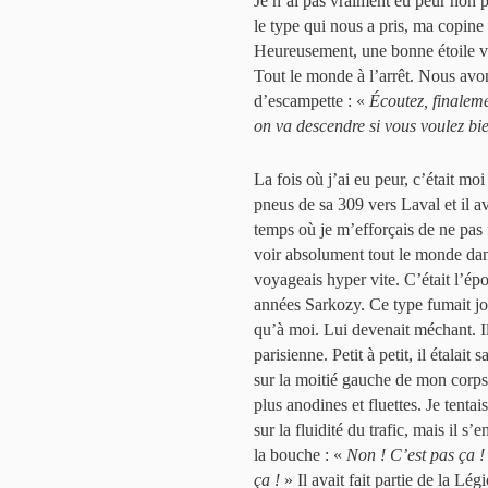
Je n’ai pas vraiment eu peur non p
le type qui nous a pris, ma copine 
Heureusement, une bonne étoile ve
Tout le monde à l’arrêt. Nous avon
d’escampette : «
Écoutez, finaleme
on va descendre si vous voulez bie
La fois où j’ai eu peur, c’était moi 
pneus de sa 309 vers Laval et il ava
temps où je m’efforçais de ne pas f
voir absolument tout le monde dans
voyageais hyper vite. C’était l’ép
années Sarkozy. Ce type fumait join
qu’à moi. Lui devenait méchant. Il
parisienne. Petit à petit, il étalai
sur la moitié gauche de mon corps.
plus anodines et fluettes. Je tenta
sur la fluidité du trafic, mais il s
la bouche : «
Non ! C’est pas ça !
ça !
» Il avait fait partie de la Lé