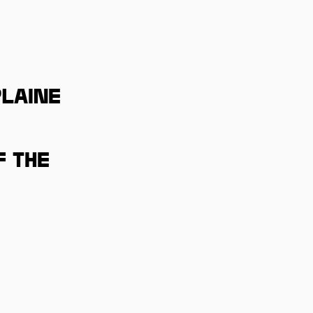
Plaine
f the