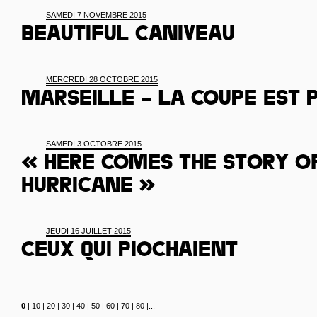
SAMEDI 7 NOVEMBRE 2015
Beautiful caniveau
MERCREDI 28 OCTOBRE 2015
Marseille – la coupe est 
SAMEDI 3 OCTOBRE 2015
« Here comes the story o
Hurricane »
JEUDI 16 JUILLET 2015
Ceux qui piochaient
0
|
10
|
20
|
30
|
40
|
50
|
60
|
70
|
80
|
...