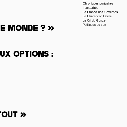
Chroniques portuaires
Inactualités
La France-des-Cavernes
Le Charançon Libéré
Le Cri du Gonze
Politiques du son
le monde ? »
ux options :
tout »