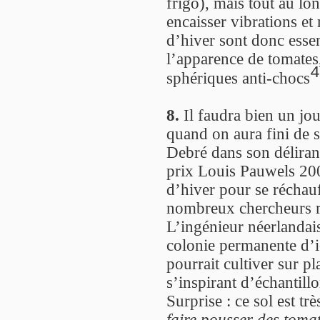
frigo), mais tout au l
encaisser vibrations et
d’hiver sont donc essen
l’apparence de tomates
4
sphériques anti-chocs
8.
Il faudra bien un jou
quand on aura fini de s
Debré dans son délira
prix Louis Pauwels 2001
d’hiver pour se réchau
nombreux chercheurs r
L’ingénieur néerlandai
colonie permanente d’i
pourrait cultiver sur pl
s’inspirant d’échantill
Surprise : ce sol est trè
faire pousser des tomat