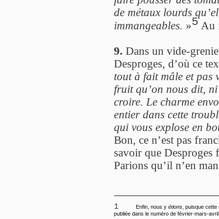
de métaux lourds qu’ell
5
immangeables.
»
Au f
9.
Dans un vide-grenier
Desproges, d’où ce tex
tout à fait mâle et pas 
fruit qu’on nous dit, n
croire. Le charme envoû
entier dans cette troub
qui vous explose en b
Bon, ce n’est pas fran
savoir que Desproges fa
Parions qu’il n’en mang
1
Enfin, nous y
étions
, puisque cette
publiée dans le numéro de février-mars-avril