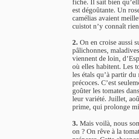
fiche. Il sait bien qu’
est dégoûtante. Un ros
camélias avaient meill
cuistot n’y connaît rien
2.
On en croise aussi su
pâlichonnes, maladives,
viennent de loin, d’Es
où elles habitent. Les 
les étals qu’à partir du
précoces. C’est seulem
goûter les tomates dans
leur variété. Juillet, 
prime, qui prolonge mir
3.
Mais voilà, nous so
on ? On rêve à la toma