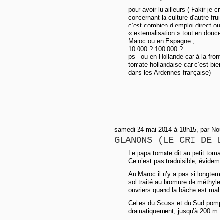
pour avoir lu ailleurs ( Fakir je 
concernant la culture d’autre frui
c’est combien d’emploi direct ou
« externalisation » tout en douce
Maroc ou en Espagne ,
10 000 ? 100 000 ?
ps : ou en Hollande car à la fron
tomate hollandaise car c’est bie
dans les Ardennes française)
samedi 24 mai 2014 à 18h15, par N
GLANONS (LE CRI DE 
Le papa tomate dit au petit toma
Ce n’est pas traduisible, évide
Au Maroc il n’y a pas si longtem
sol traité au bromure de méthyle
ouvriers quand la bâche est mal
Celles du Souss et du Sud pomp
dramatiquement, jusqu’à 200 m (