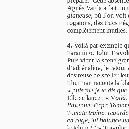
préparer. Cette absence
Agnès Varda a fait un 
glaneuse
, où l’on voit 
rogatons, des trucs né
complètement inutiles.
4.
Voilà par exemple qu
Tarantino. John Travol
Puis vient la scène gr
d’adrénaline, le retour
désireuse de sceller l
Thurman raconte la blag
«
puisque je te dis que 
Elle se lance : « V
oilà.
l’avenue. Papa Tomat
Tomate traîne, regarde
en rage, lui balance une
ketchup !’’ » Travolta 