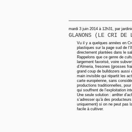
mardi 3 juin 2014 à 12h31, par jardin
GLANONS (LE CRI DE 
Vu il y a quelques années en C
plastiques sur la page sud de l’
directement plantées dans le sa
Rappelons que ce genre de cult
largement favorisé, voire subve
d’Almeria, fresones (grosses fra
grand coup de bulldozers aussi d
main invisible qui répartit les ac
carte européenne, sans considéra
productions traditionnelles, pou
qui souffrent de l’exploitation in
Une seule solution : arrêter d’a
s’adresser qu’à des producteurs 
uniquement) si on ne peut pas la
facile à cultiver.