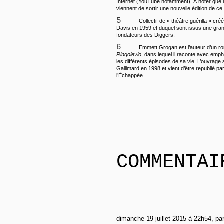
Internet (YouTube notamment). A noter que l
viennent de sortir une nouvelle édition de ce
5
Collectif de « théâtre guérilla » créé
Davis en 1959 et duquel sont issus une gran
fondateurs des Diggers.
6
Emmett Grogan est l’auteur d’un rom
Ringolevio
, dans lequel il raconte avec em
les différents épisodes de sa vie. L’ouvrage 
Gallimard en 1998 et vient d’être republié par
l’Échappée.
COMMENTAI
dimanche 19 juillet 2015 à 22h54, par