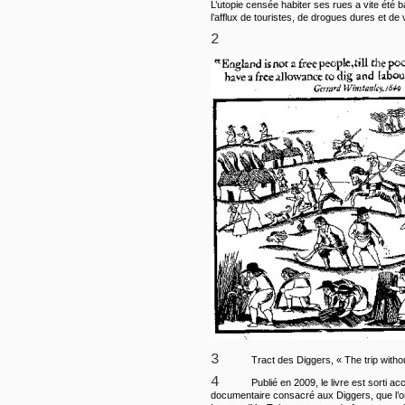
L’utopie censée habiter ses rues a vite été 
l’afflux de touristes, de drogues dures et de 
2
3
Tract des Diggers, « The trip withou
4
Publié en 2009, le livre est sorti 
documentaire consacré aux Diggers, que l’on