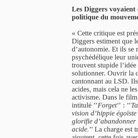
Les Diggers voyaient 
politique du mouvemen
« Cette critique est pr
Diggers estiment que 
d’autonomie. Et ils se r
psychédélique leur uniqu
trouvent stupide l’idée
solutionner. Ouvrir la 
cantonnant au LSD. Ils
acides, mais cela ne le
activisme. Dans le film,
intitulé ’’
Forget
’’ : ’’
Ta
vision d’hippie égoïste
glorifie d’abandonner l
acide.
’’ La charge est t
ajoutent, cette fois ave