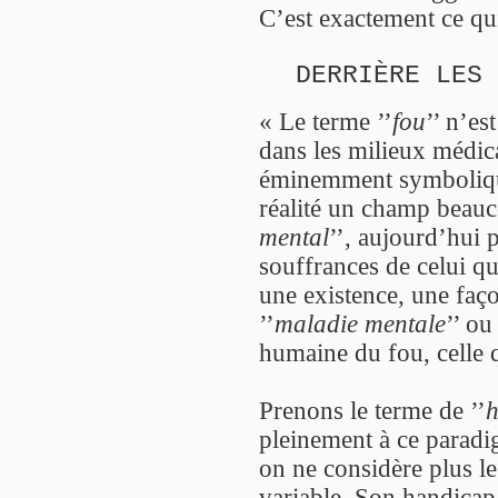
C’est exactement ce qui
DERRIÈRE LES 
« Le terme ’’
fou
’’ n’es
dans les milieux médic
éminemment symbolique
réalité un champ beauco
mental
’’, aujourd’hui 
souffrances de celui q
une existence, une fa
’’
maladie mentale
’’ ou
humaine du fou, celle
Prenons le terme de ’’
h
pleinement à ce paradi
on ne considère plus 
variable. Son handicap 