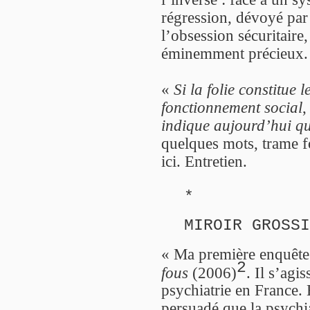
régression, dévoyé par 
l’obsession sécuritaire
éminemment précieux.
«
Si la folie constitue 
fonctionnement social
,
indique aujourd’hui qu
quelques mots, trame f
ici. Entretien.
*
MIROIR GROSSI
« Ma première enquête s
2
fous
(2006)
. Il s’agi
psychiatrie en France. 
persuadé que la psychia