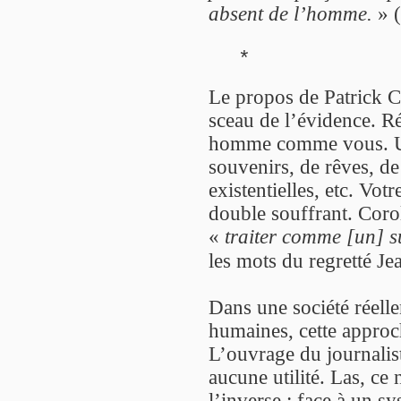
absent de l’homme.
» (
*
Le propos de Patrick 
sceau de l’évidence. R
homme comme vous. Un
souvenirs, de rêves, d
existentielles, etc. Vot
double souffrant. Coroll
«
traiter comme [un] s
les mots du regretté J
Dans une société réell
humaines, cette approch
L’ouvrage du journalis
aucune utilité. Las, ce 
l’inverse : face à un s