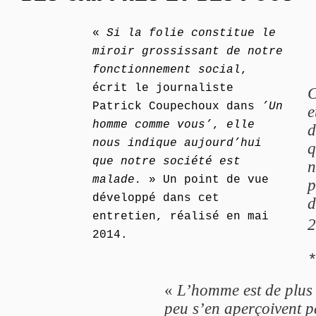
«
Si la folie constitue le
miroir grossissant de notre
fonctionnement social
,
écrit le journaliste
C
Patrick Coupechoux dans
’Un
e
homme comme vous’
,
elle
d
nous indique aujourd’hui
q
que notre société est
n
malade.
» Un point de vue
p
développé dans cet
d
entretien, réalisé en mai
2
2014.
«
L’homme est de plus 
peu s’en aperçoivent p