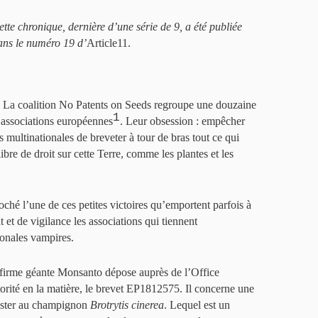
ette chronique, dernière d’une série de 9, a été publiée
ans le numéro 19 d’
Article11.
La coalition No Patents on Seeds regroupe une douzaine
1
’associations européennes
. Leur obsession : empêcher
es multinationales de breveter à tour de bras tout ce qui
libre de droit sur cette Terre, comme les plantes et les
ché l’une de ces petites victoires qu’emportent parfois à
nt et de vigilance les associations qui tiennent
onales vampires.
 firme géante Monsanto dépose auprès de l’Office
orité en la matière, le brevet EP1812575. Il concerne une
ésister au champignon
Brotrytis cinerea
. Lequel est un