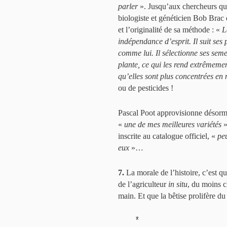
parler
». Jusqu’aux chercheurs qui
biologiste et généticien Bob Brac 
et l’originalité de sa méthode : «
L
indépendance d’esprit. Il suit ses
comme lui. Il sélectionne ses seme
plante, ce qui les rend extrêmement
qu’elles sont plus concentrées en 
ou de pesticides !
Pascal Poot approvisionne désorma
«
une de mes meilleures variétés
»
inscrite au catalogue officiel, «
peu
eux
»…
7.
La morale de l’histoire, c’est qu
de l’agriculteur
in situ
, du moins c
main. Et que la bêtise prolifère d
*