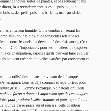
remment à toutes sortes de plantes, et pas seulement aux
e diront, la «
pourriture grise
» est depuis toujours
amboises, des petits pois, des haricots, mais aussi des
2
.
siennes en saison humide. On le combat en aérant les
ordelaise (pour le bio), et de fongicides tels que les
es – contre lesquels il a développé des résistances, c’est
ec lui. D’où l’importance, pour les tomatiers, de disposer
ent à ce champignon, espèces qu’ils peuvent faire évoluer
es ils peuvent créer de nouvelles variétés par croisement et
to a utilisé des tomates provenant de la banque
(Allemagne), tomates déjà connues et répertoriées pour
pourriture grise ». Comme l’explique No patents on Seeds,
mulé de façon à donner l’impression que des techniques
lisées pour produire lesdites tomates et pour répondre au
e tour de passe-passe aurait réussi si cette coalition
4 déposé devant l’OEB un recours contre la falsification.