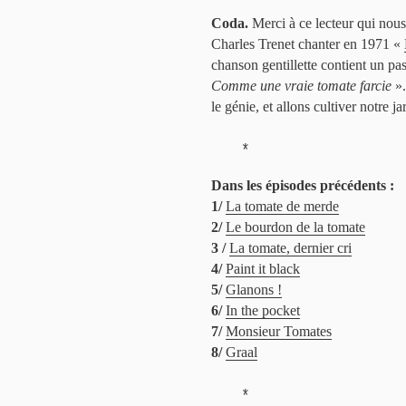
Coda.
Merci à ce lecteur qui nous 
Charles Trenet chanter en 1971 «
chanson gentillette contient un pa
Comme une vraie tomate farcie
».
le génie, et allons cultiver notre ja
*
Dans les épisodes précédents :
1/
La tomate de merde
2/
Le bourdon de la tomate
3 /
La tomate, dernier cri
4/
Paint it black
5/
Glanons !
6/
In the pocket
7/
Monsieur Tomates
8/
Graal
*