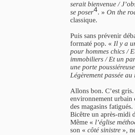
serait bienvenue / J’ob
4
se poser
. »
On the ro
classique.
Puis sans prévenir déba
formaté pop. «
Il y a 
pour hommes chics / Et
immobiliers / Et un pa
une porte poussiéreuse 
Légèrement passée au
Allons bon. C’est gris
environnement urbain d
des magasins fatigués.
Bicêtre un après-midi
Même «
l’église métho
son «
côté sinistre
», n