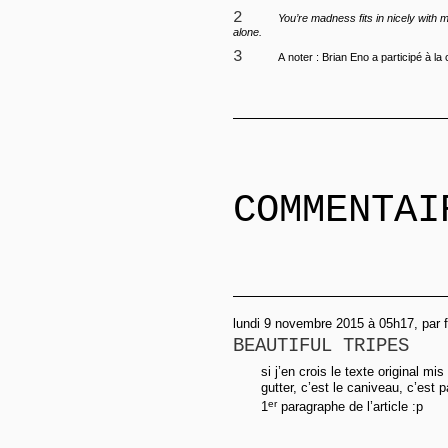
2
You’re madness fits in nicely with m
alone.
3
A noter : Brian Eno a participé à la 
COMMENTAI
lundi 9 novembre 2015 à 05h17, par f
BEAUTIFUL TRIPES
si j’en crois le texte original m
gutter, c’est le caniveau, c’est p
er
1
paragraphe de l’article :p