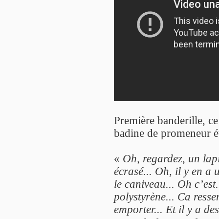
Première banderille, c
badine de promeneur é
«
Oh, regardez, un lap
écrasé... Oh, il y en a 
le caniveau... Oh c’est
polystyrène... Ca ress
emporter... Et il y a de