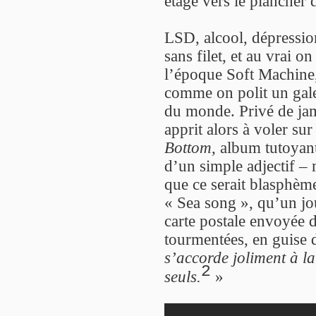
étage vers le plancher 
LSD, alcool, dépression,
sans filet, et au vrai 
l’époque Soft Machine, 
comme on polit un galet 
du monde. Privé de jam
apprit alors à voler su
Bottom
, album tutoyan
d’un simple adjectif – 
que ce serait blasphèm
« Sea song », qu’un jou
carte postale envoyée d
tourmentées, en guise 
s’accorde joliment à 
2
seuls.
»