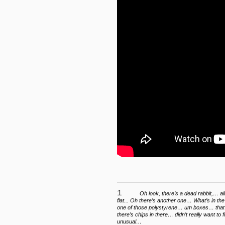
1
Oh look, there’s a dead rabbit,… al
flat... Oh there’s another one… What’s in the 
one of those polystyrene… um boxes… that’s
there’s chips in there… didn’t really want to 
unusual…